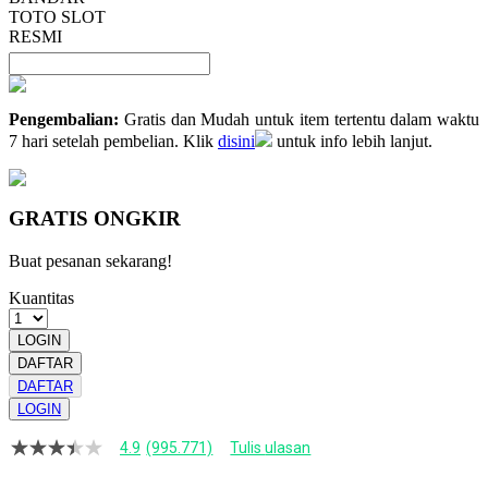
TOTO SLOT
RESMI
Pengembalian:
Gratis dan Mudah untuk item tertentu dalam waktu
7 hari setelah pembelian. Klik
disini
untuk info lebih lanjut.
GRATIS ONGKIR
Buat pesanan sekarang!
Kuantitas
LOGIN
DAFTAR
DAFTAR
LOGIN
4.9
(995.771)
Tulis ulasan
4.9
dari