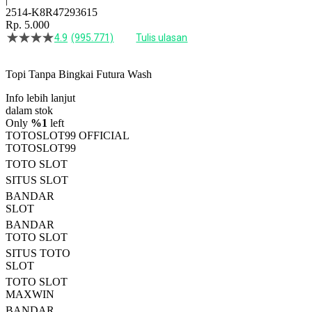
2514-K8R47293615
Rp. 5.000
4.9
(995.771)
Tulis ulasan
4.5
dari
5
Topi Tanpa Bingkai Futura Wash
bintang,
nilai
Info lebih lanjut
rating
rata-
dalam stok
rata.
Only
%1
left
Read
TOTOSLOT99 OFFICIAL
13
TOTOSLOT99
Reviews.
TOTO SLOT
Tautan
halaman
SITUS SLOT
yang
BANDAR
sama.
SLOT
BANDAR
TOTO SLOT
SITUS TOTO
SLOT
TOTO SLOT
MAXWIN
BANDAR