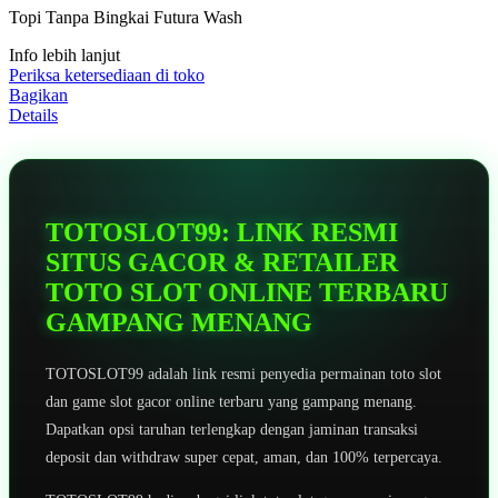
5
Topi Tanpa Bingkai Futura Wash
bintang,
nilai
Info lebih lanjut
rating
rata-
Periksa ketersediaan di toko
rata.
Bagikan
Read
Details
13
Reviews.
Tautan
halaman
yang
sama.
TOTOSLOT99: LINK RESMI
SITUS GACOR & RETAILER
TOTO SLOT ONLINE TERBARU
GAMPANG MENANG
TOTOSLOT99 adalah link resmi penyedia permainan toto slot
dan game slot gacor online terbaru yang gampang menang.
Dapatkan opsi taruhan terlengkap dengan jaminan transaksi
deposit dan withdraw super cepat, aman, dan 100% terpercaya.