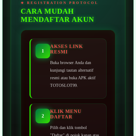
CARA MUDAH
MENDAFTAR AKUN
AKSES LINK
1
RESMI
Buka browser Anda dan
kunjungi tautan alternatif
resmi atau buka APK aktif
TOTOSLOT99.
KLIK MENU
2
DAFTAR
Pilih dan klik tombol
"Daftar" di pojok kanan atas