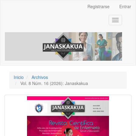
Navegación
Registrarse
Entrar
principal
Contenido
Toggle
principal
navigation
Barra
lateral
Inicio
Archivos
Vol. 8 Núm. 16 (2026): Janaskakua