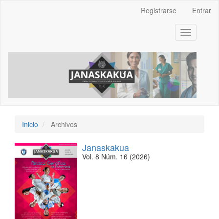
Navegación
Registrarse
Entrar
principal
Contenido
Toggle
principal
navigation
Barra
lateral
Inicio
Archivos
Janaskakua
Vol. 8 Núm. 16 (2026)