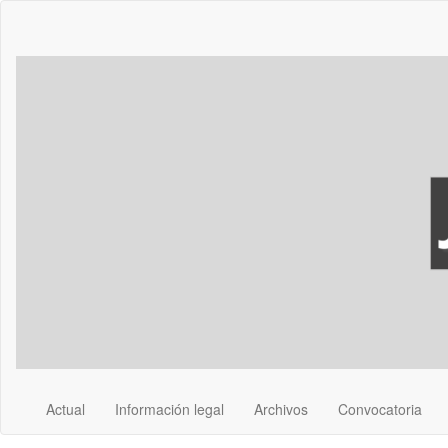
Navegación
principal
Contenido
principal
Barra
lateral
Actual
Información legal
Archivos
Convocatoria