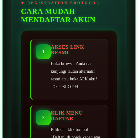
CARA MUDAH
MENDAFTAR AKUN
AKSES LINK
1
RESMI
Buka browser Anda dan
kunjungi tautan alternatif
resmi atau buka APK aktif
TOTOSLOT99.
KLIK MENU
2
DAFTAR
Pilih dan klik tombol
"Daftar" di pojok kanan atas