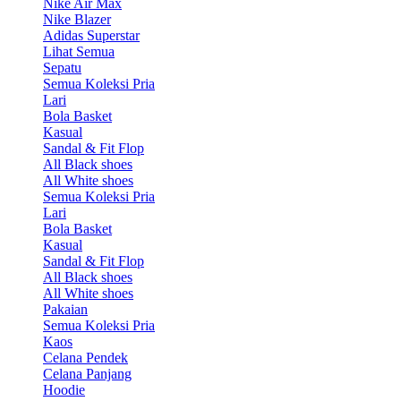
Nike Air Max
Nike Blazer
Adidas Superstar
Lihat Semua
Sepatu
Semua Koleksi Pria
Lari
Bola Basket
Kasual
Sandal & Fit Flop
All Black shoes
All White shoes
Semua Koleksi Pria
Lari
Bola Basket
Kasual
Sandal & Fit Flop
All Black shoes
All White shoes
Pakaian
Semua Koleksi Pria
Kaos
Celana Pendek
Celana Panjang
Hoodie