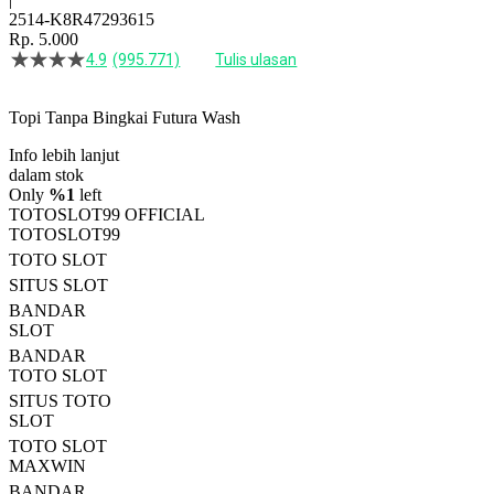
2514-K8R47293615
Rp. 5.000
4.9
(995.771)
Tulis ulasan
4.5
dari
5
Topi Tanpa Bingkai Futura Wash
bintang,
nilai
Info lebih lanjut
rating
rata-
dalam stok
rata.
Only
%1
left
Read
TOTOSLOT99 OFFICIAL
13
TOTOSLOT99
Reviews.
TOTO SLOT
Tautan
halaman
SITUS SLOT
yang
BANDAR
sama.
SLOT
BANDAR
TOTO SLOT
SITUS TOTO
SLOT
TOTO SLOT
MAXWIN
BANDAR