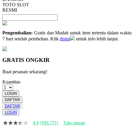
TOTO SLOT
RESMI
Pengembalian:
Gratis dan Mudah untuk item tertentu dalam waktu
7 hari setelah pembelian. Klik
disini
untuk info lebih lanjut.
GRATIS ONGKIR
Buat pesanan sekarang!
Kuantitas
LOGIN
DAFTAR
DAFTAR
LOGIN
4.9
(995.771)
Tulis ulasan
4.9
dari