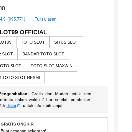
00
4.9
(995.771)
Tulis ulasan
LOT99 OFFICIAL
LOT99
TOTO SLOT
SITUS SLOT
 SLOT
BANDAR TOTO SLOT
TOTO SLOT
TOTO SLOT MAXWIN
 TOTO SLOT RESMI
Pengembalian:
Gratis dan Mudah untuk item
tertentu dalam waktu 7 hari setelah pembelian.
Klik
disini
untuk info lebih lanjut.
GRATIS ONGKIR
Buat pesanan sekarang!