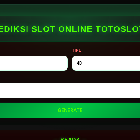
EDIKSI SLOT ONLINE TOTOSLO
TIPE
GENERATE
— READY —