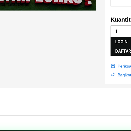
ntuk Lihat Detail
Kuanti
LOGIN
DAFTA
Periksa
Bagika