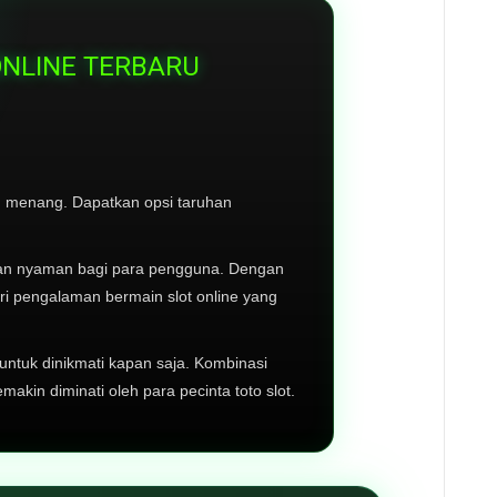
 ONLINE TERBARU
g menang. Dapatkan opsi taruhan
 dan nyaman bagi para pengguna. Dengan
ri pengalaman bermain slot online yang
ntuk dinikmati kapan saja. Kombinasi
kin diminati oleh para pecinta toto slot.