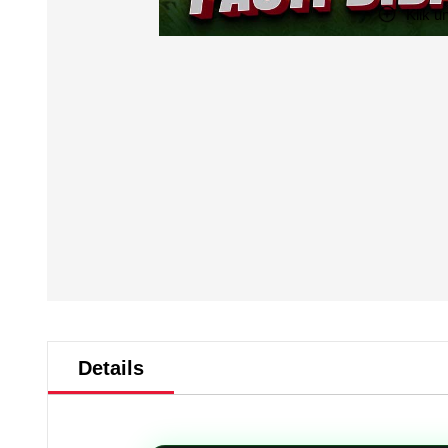
Klik u
Skip
to
the
beginning
of
the
images
gallery
Details