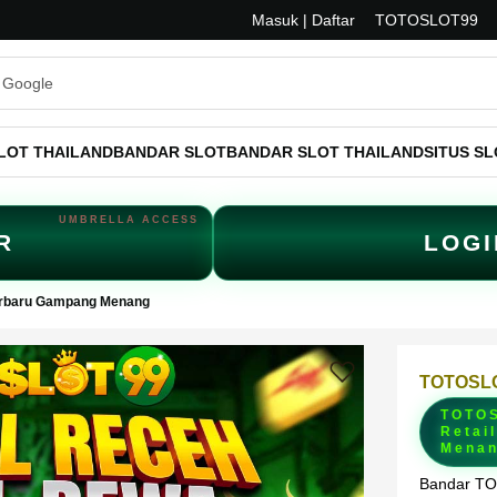
Masuk | Daftar
TOTOSLOT99
LOT THAILAND
BANDAR SLOT
BANDAR SLOT THAILAND
SITUS S
R
LOGI
 Terbaru Gampang Menang
TOTOSL
TOTOS
Retai
Mena
Bandar T