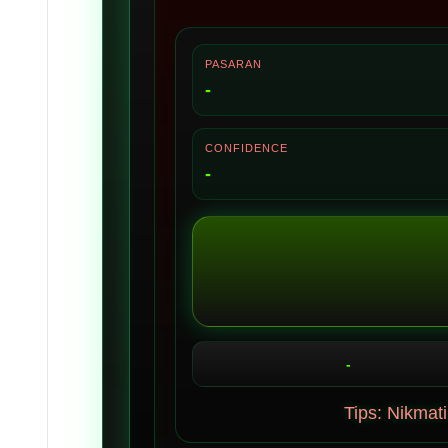
PASARAN
-
CONFIDENCE
-
-
Tips: Nikmat