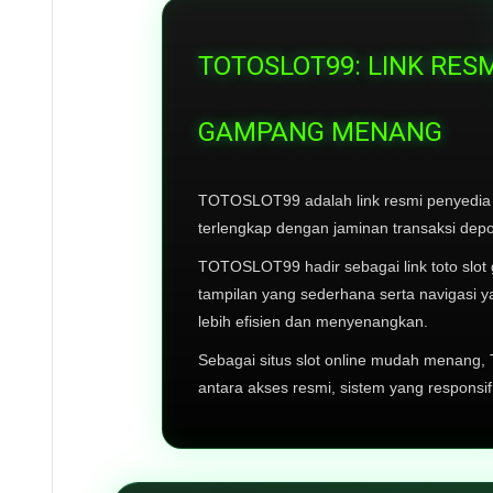
TOTOSLOT99: LINK RES
GAMPANG MENANG
TOTOSLOT99 adalah link resmi penyedia p
terlengkap dengan jaminan transaksi depo
TOTOSLOT99 hadir sebagai link toto slot
tampilan yang sederhana serta navigasi y
lebih efisien dan menyenangkan.
Sebagai situs slot online mudah menang
antara akses resmi, sistem yang responsif