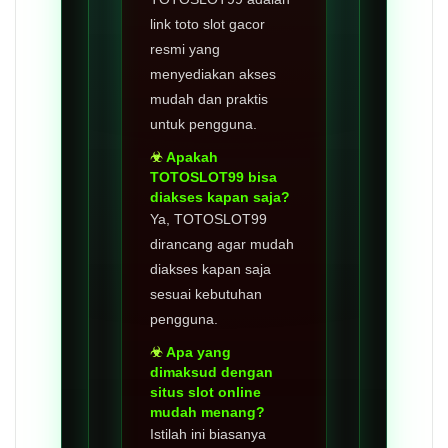
link toto slot gacor
resmi yang
menyediakan akses
mudah dan praktis
untuk pengguna.
Apakah
TOTOSLOT99 bisa
diakses kapan saja?
Ya, TOTOSLOT99
dirancang agar mudah
diakses kapan saja
sesuai kebutuhan
pengguna.
Apa yang
dimaksud dengan
situs slot online
mudah menang?
Istilah ini biasanya