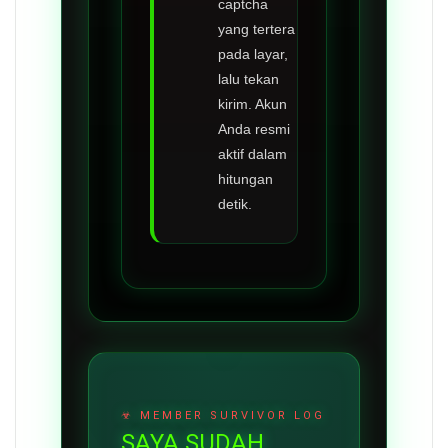
captcha
yang tertera
pada layar,
lalu tekan
kirim. Akun
Anda resmi
aktif dalam
hitungan
detik.
SAYA SUDAH