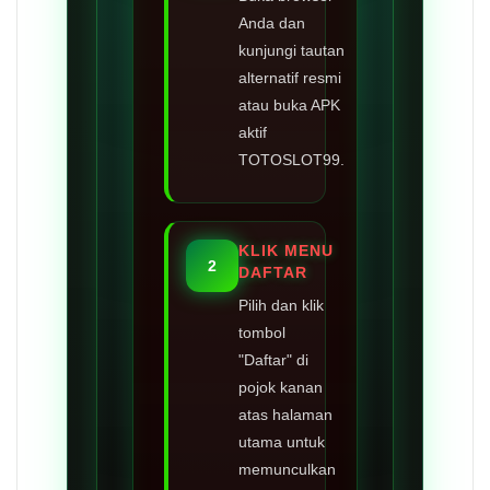
Anda dan
kunjungi tautan
alternatif resmi
atau buka APK
aktif
TOTOSLOT99.
KLIK MENU
2
DAFTAR
Pilih dan klik
tombol
"Daftar" di
pojok kanan
atas halaman
utama untuk
memunculkan