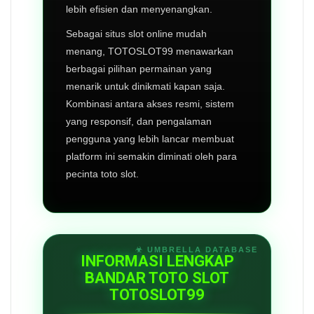
lebih efisien dan menyenangkan.
Sebagai situs slot online mudah
menang, TOTOSLOT99 menawarkan
berbagai pilihan permainan yang
menarik untuk dinikmati kapan saja.
Kombinasi antara akses resmi, sistem
yang responsif, dan pengalaman
pengguna yang lebih lancar membuat
platform ini semakin diminati oleh para
pecinta toto slot.
INFORMASI LENGKAP
BANDAR TOTO SLOT
TOTOSLOT99