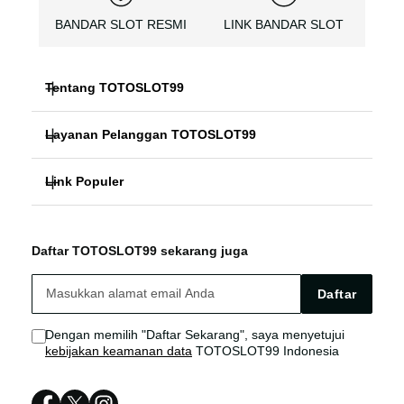
BANDAR SLOT RESMI
LINK BANDAR SLOT
Tentang TOTOSLOT99
Layanan Pelanggan TOTOSLOT99
TOTO SLOT
Link Populer
FAQ
BANDAR SLOT
TOTOSLOT99
TOTOSLOT99 Bonus
BANDAR SLOT THAILAND
Daftar TOTOSLOT99 sekarang juga
TOTOSLOT99 LOGIN
TOTOSLOT99 Live Chat
SITUS SLOT
Daftar
TOTOSLOT99 LINK
Sitemap
SITUS SLOT THAILAND
Dengan memilih "Daftar Sekarang", saya menyetujui
kebijakan keamanan data
TOTOSLOT99 Indonesia
TOTOSLOT99 DAFTAR