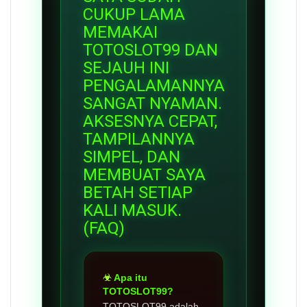
CUKUP LAMA
MEMAKAI
TOTOSLOT99 DAN
SEJAUH INI
PENGALAMANNYA
SANGAT NYAMAN.
AKSESNYA CEPAT,
TAMPILANNYA
SIMPEL, DAN
MEMBUAT SAYA
BETAH SETIAP
KALI MASUK.
(FAQ)
Apa itu
TOTOSLOT99?
TOTOSLOT99 adalah