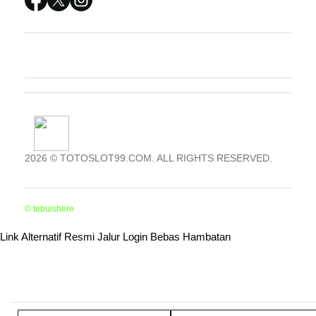
TOTOSLOT99 RESMI
TOTOSLOT99 LINK ALTERNATIF
TOTOSLOT99 LOGIN ALTERNATIF
2026 © TOTOSLOT99.COM. ALL RIGHTS RESERVED.
© tebuishere
Link Alternatif Resmi Jalur Login Bebas Hambatan