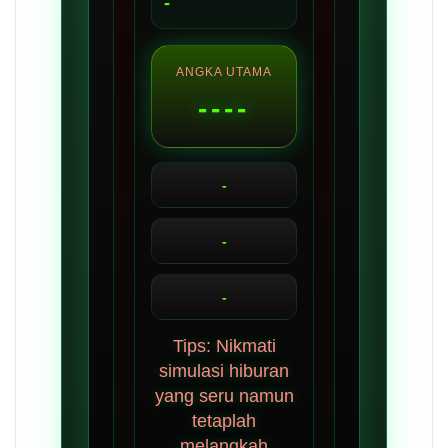
-
ANGKA UTAMA
----
-
-
-
Tips: Nikmati
simulasi hiburan
yang seru namun
tetaplah
melangkah