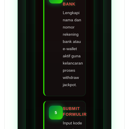
BANK
Lengkapi
nama dan
nomor
rekening
bank atau
e-wallet
aktif guna
kelancaran
proses
withdraw
jackpot.
SUBMIT
5
FORMULIR
Input kode