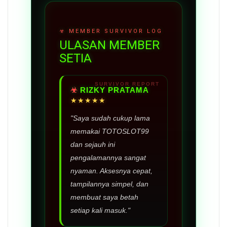
ULASAN MEMBER
SETIA
RIZKY PRATAMA
★★★★★
"Saya sudah cukup lama
memakai TOTOSLOT99
dan sejauh ini
pengalamannya sangat
nyaman. Aksesnya cepat,
tampilannya simpel, dan
membuat saya betah
setiap kali masuk."