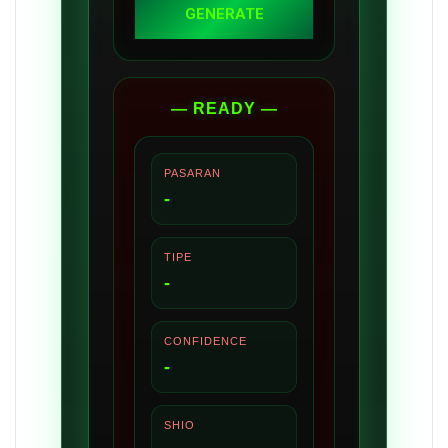
GENERATE
— READY —
PASARAN
-
TIPE
-
CONFIDENCE
-
SHIO