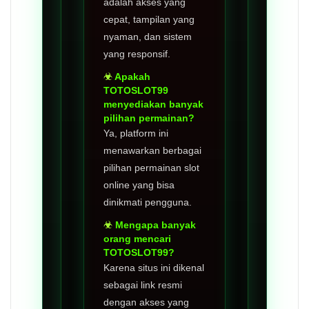
adalah akses yang
cepat, tampilan yang
nyaman, dan sistem
yang responsif.
Apakah
TOTOSLOT99
menyediakan banyak
pilihan permainan?
Ya, platform ini
menawarkan berbagai
pilihan permainan slot
online yang bisa
dinikmati pengguna.
Mengapa banyak
orang mencari
TOTOSLOT99?
Karena situs ini dikenal
sebagai link resmi
dengan akses yang