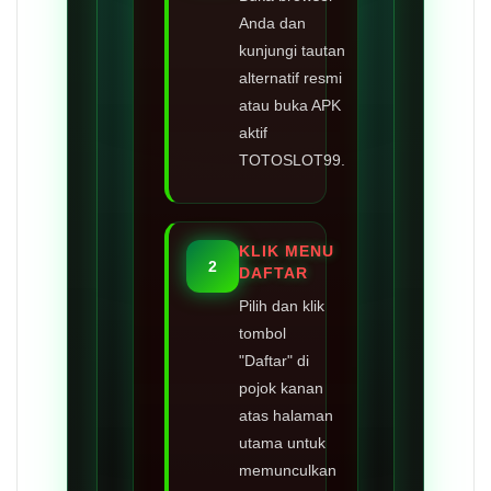
Anda dan
kunjungi tautan
alternatif resmi
atau buka APK
aktif
TOTOSLOT99.
KLIK MENU
2
DAFTAR
Pilih dan klik
tombol
"Daftar" di
pojok kanan
atas halaman
utama untuk
memunculkan