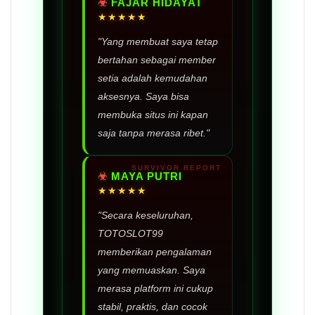
FAJAR HIDAYAT
★★★★★
"Yang membuat saya tetap
bertahan sebagai member
setia adalah kemudahan
aksesnya. Saya bisa
membuka situs ini kapan
saja tanpa merasa ribet."
MAYA PUTRI
★★★★★
"Secara keseluruhan,
TOTOSLOT99
memberikan pengalaman
yang memuaskan. Saya
merasa platform ini cukup
stabil, praktis, dan cocok