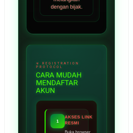
dengan bijak.
CARA MUDAH
MENDAFTAR
AKUN
AKSES LINK
1
RESMI
Buka browser