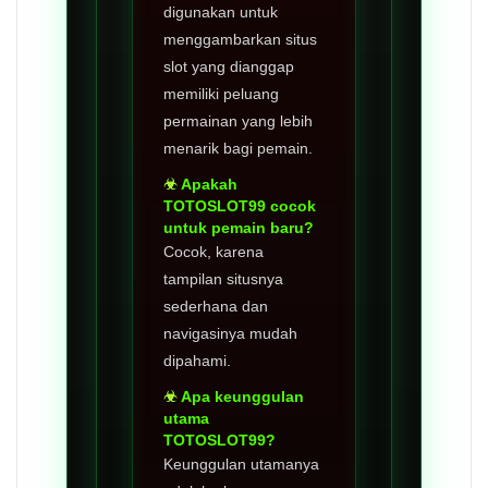
digunakan untuk
menggambarkan situs
slot yang dianggap
memiliki peluang
permainan yang lebih
menarik bagi pemain.
Apakah
TOTOSLOT99 cocok
untuk pemain baru?
Cocok, karena
tampilan situsnya
sederhana dan
navigasinya mudah
dipahami.
Apa keunggulan
utama
TOTOSLOT99?
Keunggulan utamanya