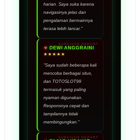
harian. Saya suka karena
navigasinya jelas dan
pengalaman bermainnya
terasa lebih lancar."
DEWI ANGGRAINI
★★★★★
"Saya sudah beberapa kali
mencoba berbagai situs,
dan TOTOSLOT99
termasuk yang paling
nyaman digunakan.
Responsnya cepat dan
tampilannya tidak
membingungkan."