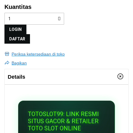
Kuantitas
LOGIN
DAFTAR
Periksa ketersediaan di toko
Bagikan
Details
TOTOSLOT99: LINK RESMI
SITUS GACOR & RETAILER
TOTO SLOT ONLINE