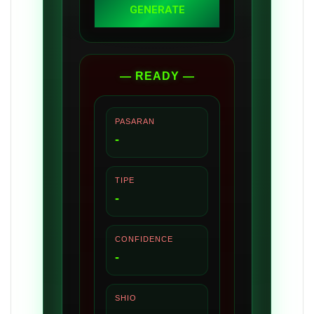
GENERATE
— READY —
PASARAN
-
TIPE
-
CONFIDENCE
-
SHIO