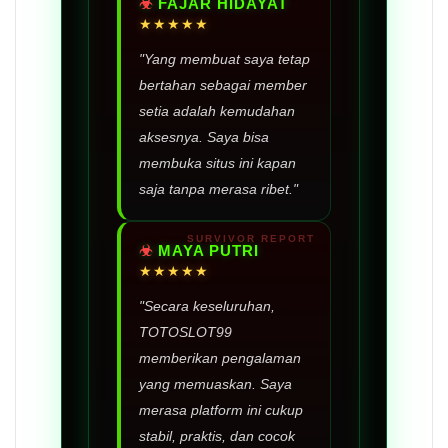
FAJAR HIDAYAT
★★★★★
"Yang membuat saya tetap
bertahan sebagai member
setia adalah kemudahan
aksesnya. Saya bisa
membuka situs ini kapan
saja tanpa merasa ribet."
MAYA PUTRI
★★★★★
"Secara keseluruhan,
TOTOSLOT99
memberikan pengalaman
yang memuaskan. Saya
merasa platform ini cukup
stabil, praktis, dan cocok