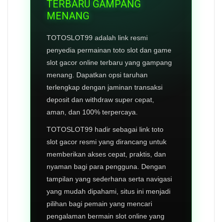
TERBARU GAMPANG
MENANG
TOTOSLOT99 adalah link resmi
penyedia permainan toto slot dan game
slot gacor online terbaru yang gampang
menang. Dapatkan opsi taruhan
terlengkap dengan jaminan transaksi
deposit dan withdraw super cepat,
aman, dan 100% terpercaya.
TOTOSLOT99 hadir sebagai link toto
slot gacor resmi yang dirancang untuk
memberikan akses cepat, praktis, dan
nyaman bagi para pengguna. Dengan
tampilan yang sederhana serta navigasi
yang mudah dipahami, situs ini menjadi
pilihan bagi pemain yang mencari
pengalaman bermain slot online yang