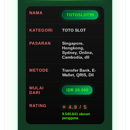
NAMA
TOTOSLOT99
KATEGORI
TOTO SLOT
PASARAN
Singapore,
Hongkong,
Sydney, Online,
Cambodia, dll
METODE
Transfer Bank, E-
Wallet, QRIS, Dll
MULAI
IDR 20.000
DARI
RATING
⭐ 4.9 / 5
9.540.841 ulasan
pengguna