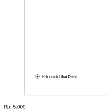
Klik untuk Lihat Detail
Skip
to
Rp. 5.000
the