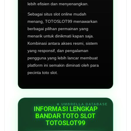
lebih efisien dan menyenangkan.
Sebagai situs slot online mudah
menang, TOTOSLOT99 menawarkan
berbagai pilihan permainan yang
menarik untuk dinikmati kapan saja.
Kombinasi antara akses resmi, sistem
yang responsif, dan pengalaman
pengguna yang lebih lancar membuat
platform ini semakin diminati oleh para
pecinta toto slot.
INFORMASI LENGKAP
BANDAR TOTO SLOT
TOTOSLOT99