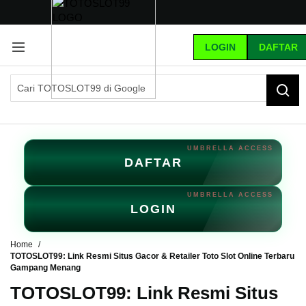
G
r
LOGIN
DAFTAR
a
t
i
s
O
n
g
k
i
DAFTAR
r
s
e
LOGIN
-
I
n
Home
d
TOTOSLOT99: Link Resmi Situs Gacor & Retailer Toto Slot Online Terbaru
Gampang Menang
o
n
TOTOSLOT99: Link Resmi Situs
e