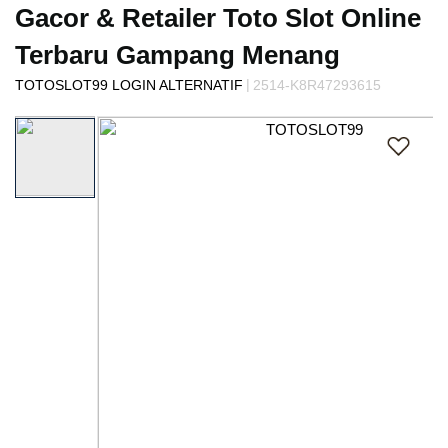
s
Gacor & Retailer Toto Slot Online
i
a
Terbaru Gampang Menang
!
|
TOTOSLOT99 LOGIN ALTERNATIF
2514-K8R47293615
Skip
to
the
end
of
the
images
gallery