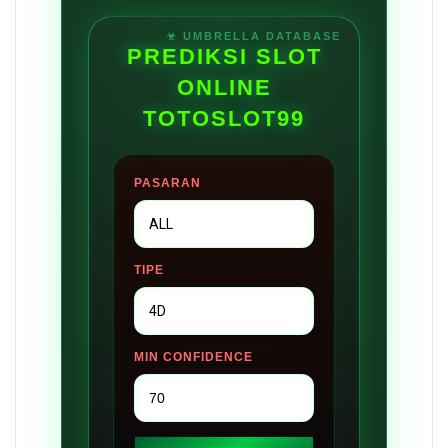
PREDIKSI SLOT
ONLINE
TOTOSLOT99
PASARAN
TIPE
MIN CONFIDENCE