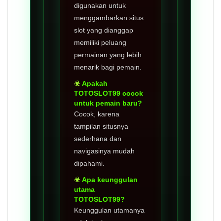
digunakan untuk
menggambarkan situs
slot yang dianggap
memiliki peluang
permainan yang lebih
menarik bagi pemain.
Apakah
TOTOSLOT99 cocok
untuk pemain baru?
Cocok, karena
tampilan situsnya
sederhana dan
navigasinya mudah
dipahami.
Apa keunggulan
utama
TOTOSLOT99?
Keunggulan utamanya