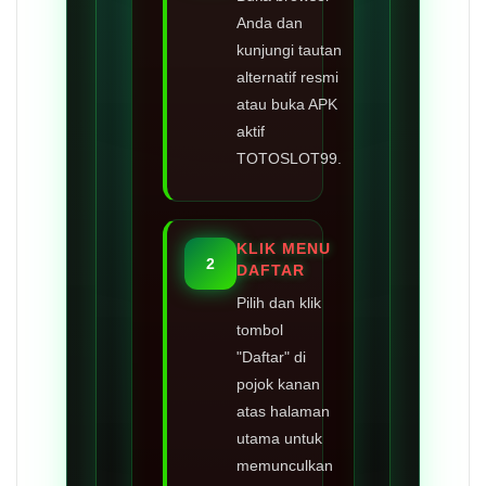
Anda dan
kunjungi tautan
alternatif resmi
atau buka APK
aktif
TOTOSLOT99.
KLIK MENU
2
DAFTAR
Pilih dan klik
tombol
"Daftar" di
pojok kanan
atas halaman
utama untuk
memunculkan