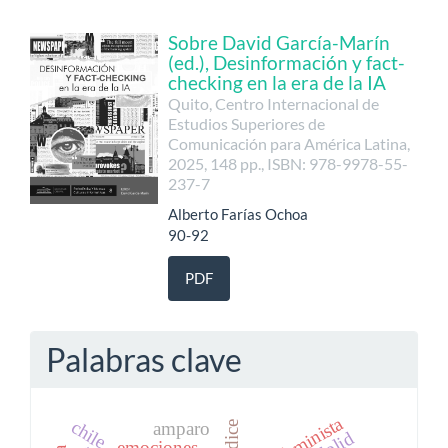
Sobre David García-Marín
(ed.), Desinformación y fact-
checking en la era de la IA
Quito, Centro Internacional de
Estudios Superiores de
Comunicación para América Latina,
2025, 148 pp., ISBN: 978-9978-55-
237-7
Alberto Farías Ochoa
90-92
PDF
Palabras clave
chile
amparo
códice
emociones