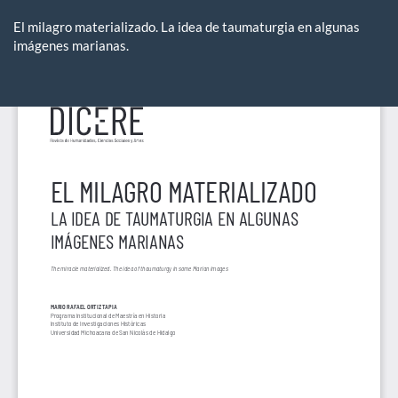
Volver
a
El milagro materializado. La idea de taumaturgia en algunas
los
imágenes marianas.
detalles
del
De
De
artículo
P