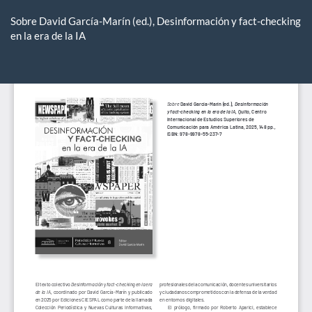
Volver
a
Sobre David García-Marín (ed.), Desinformación y fact-checking
los
en la era de la IA
detalles
del
De
De
artículo
P