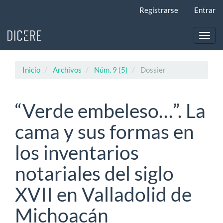
Navegación
Registrarse
Entrar
principal
Contenido
principal
Toggl
Barra
navig
lateral
Inicio
Archivos
Núm. 9 (5)
Dossier
“Verde embeleso…”. La
cama y sus formas en
los inventarios
notariales del siglo
XVII en Valladolid de
Michoacán