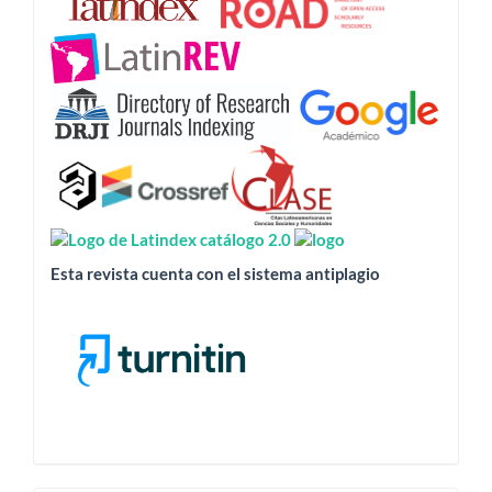
revista
está
indizada
en:
Esta revista cuenta con el sistema antiplagio