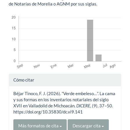
de Notarías de Morelia o AGNM por sus siglas.
Descargas
Detalles
Cómo citar
del
Béjar Tinoco, F. J. (2026). “Verde embeleso…”. La cama
artículo
y sus formas en los inventarios notariales del siglo
XVII en Valladolid de Michoacán.
DICERE
, (9), 37–50.
https://doi.org/10.35830/dc.vi9.141
Más formatos de cita
Descargar cita