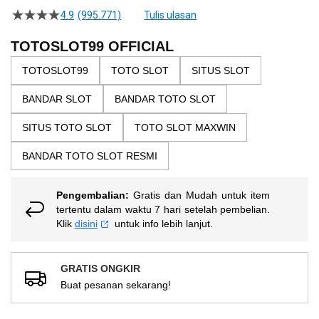
beginning
4.9
(995.771)
Tulis ulasan
4.5
of
dari
the
5
TOTOSLOT99 OFFICIAL
bintang,
images
nilai
TOTOSLOT99
TOTO SLOT
SITUS SLOT
gallery
rating
rata-
BANDAR SLOT
BANDAR TOTO SLOT
rata.
Read
13
SITUS TOTO SLOT
TOTO SLOT MAXWIN
Reviews.
Tautan
BANDAR TOTO SLOT RESMI
halaman
yang
sama.
Pengembalian:
Gratis dan Mudah untuk item
tertentu dalam waktu 7 hari setelah pembelian.
Klik
disini
untuk info lebih lanjut.
GRATIS ONGKIR
Buat pesanan sekarang!