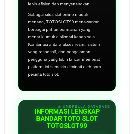
lebih efisien dan menyenangkan.
Sebagai situs slot online mudah
menang, TOTOSLOT99 menawarkan
berbagai pilihan permainan yang
menarik untuk dinikmati kapan saja.
Kombinasi antara akses resmi, sistem
yang responsif, dan pengalaman
pengguna yang lebih lancar membuat
platform ini semakin diminati oleh para
pecinta toto slot.
INFORMASI LENGKAP
BANDAR TOTO SLOT
TOTOSLOT99