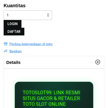
Kuantitas
LOGIN
DAFTAR
Periksa ketersediaan di toko
Bagikan
Details
TOTOSLOT99: LINK RESMI
SITUS GACOR & RETAILER
TOTO SLOT ONLINE