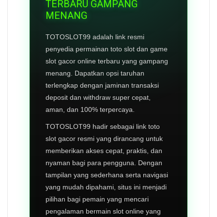
TERBARU GAMPANG
MENANG
TOTOSLOT99 adalah link resmi
penyedia permainan toto slot dan game
slot gacor online terbaru yang gampang
menang. Dapatkan opsi taruhan
terlengkap dengan jaminan transaksi
deposit dan withdraw super cepat,
aman, dan 100% terpercaya.
TOTOSLOT99 hadir sebagai link toto
slot gacor resmi yang dirancang untuk
memberikan akses cepat, praktis, dan
nyaman bagi para pengguna. Dengan
tampilan yang sederhana serta navigasi
yang mudah dipahami, situs ini menjadi
pilihan bagi pemain yang mencari
pengalaman bermain slot online yang