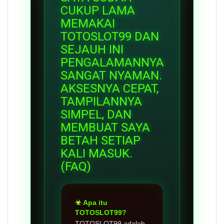
CUKUP LAMA
MEMAKAI
TOTOSLOT99 DAN
SEJAUH INI
PENGALAMANNYA
SANGAT NYAMAN.
AKSESNYA CEPAT,
TAMPILANNYA
SIMPEL, DAN
MEMBUAT SAYA
BETAH SETIAP
KALI MASUK.
(FAQ)
Apa itu
TOTOSLOT99?
TOTOSLOT99 adalah