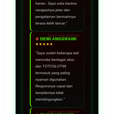
harian. Saya suka karena
navigasinya jelas dan
pengalaman bermainnya
terasa lebih lancar."
DEWI ANGGRAINI
★★★★★
"Saya sudah beberapa kali
mencoba berbagai situs,
dan TOTOSLOT99
termasuk yang paling
nyaman digunakan.
Responsnya cepat dan
tampilannya tidak
membingungkan."