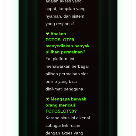
adalah akses yang
cepat, tampilan yang
nyaman, dan sistem
yang responsif.
Apakah
TOTOSLOT99
menyediakan banyak
pilihan permainan?
Ya, platform ini
menawarkan berbagai
pilihan permainan slot
online yang bisa
dinikmati pengguna.
Mengapa banyak
orang mencari
TOTOSLOT99?
Karena situs ini dikenal
sebagai link resmi
dengan akses yang