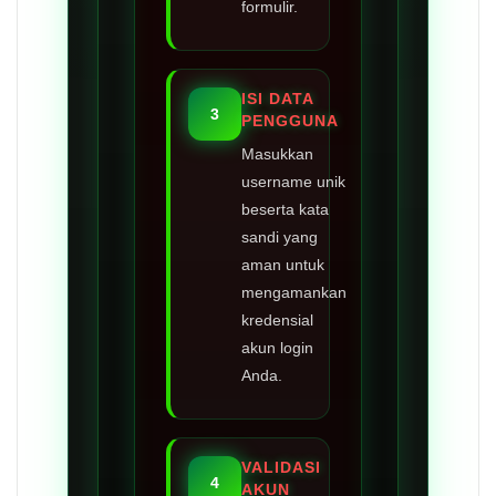
formulir.
ISI DATA
3
PENGGUNA
Masukkan
username unik
beserta kata
sandi yang
aman untuk
mengamankan
kredensial
akun login
Anda.
VALIDASI
4
AKUN