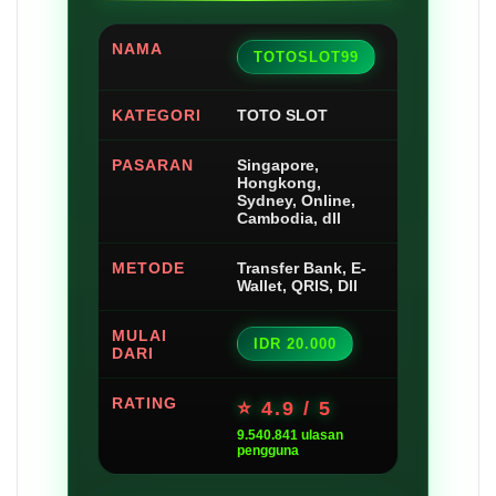
NAMA
TOTOSLOT99
KATEGORI
TOTO SLOT
PASARAN
Singapore,
Hongkong,
Sydney, Online,
Cambodia, dll
METODE
Transfer Bank, E-
Wallet, QRIS, Dll
MULAI
IDR 20.000
DARI
RATING
⭐ 4.9 / 5
9.540.841 ulasan
pengguna