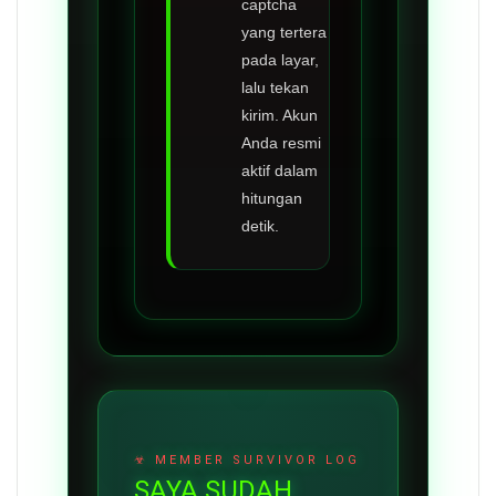
captcha
yang tertera
pada layar,
lalu tekan
kirim. Akun
Anda resmi
aktif dalam
hitungan
detik.
SAYA SUDAH