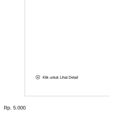
Klik untuk Lihat Detail
Skip
to
Rp. 5.000
the