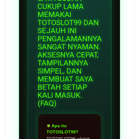
CUKUP LAMA
MEMAKAI
TOTOSLOT99 DAN
SEJAUH INI
PENGALAMANNYA
SANGAT NYAMAN.
AKSESNYA CEPAT,
TAMPILANNYA
SIMPEL, DAN
MEMBUAT SAYA
BETAH SETIAP
KALI MASUK.
(FAQ)
Apa itu
TOTOSLOT99?
TOTOSLOT99 adalah