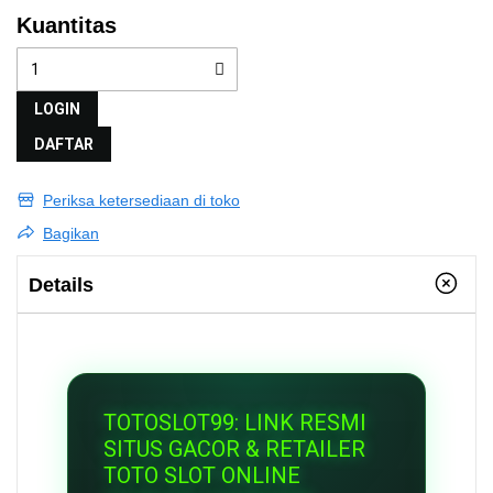
Kuantitas
LOGIN
DAFTAR
Periksa ketersediaan di toko
Bagikan
Details
TOTOSLOT99: LINK RESMI
SITUS GACOR & RETAILER
TOTO SLOT ONLINE