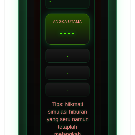
-
ANGKA UTAMA
----
-
-
-
Tips: Nikmati
simulasi hiburan
yang seru namun
tetaplah
melangkah