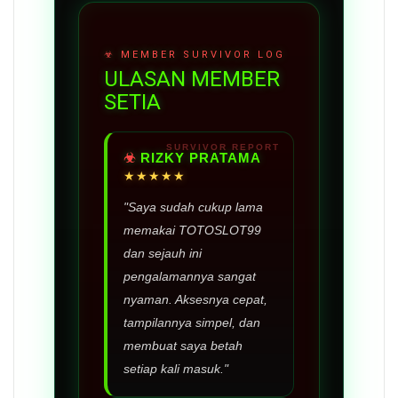
ULASAN MEMBER
SETIA
RIZKY PRATAMA
★★★★★
"Saya sudah cukup lama
memakai TOTOSLOT99
dan sejauh ini
pengalamannya sangat
nyaman. Aksesnya cepat,
tampilannya simpel, dan
membuat saya betah
setiap kali masuk."