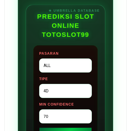
PREDIKSI SLOT
ONLINE
TOTOSLOT99
PASARAN
TIPE
MIN CONFIDENCE