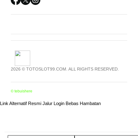
TOTOSLOT99 RESMI
TOTOSLOT99 LINK ALTERNATIF
TOTOSLOT99 LOGIN ALTERNATIF
2026 © TOTOSLOT99.COM. ALL RIGHTS RESERVED.
© tebuishere
Link Alternatif Resmi Jalur Login Bebas Hambatan