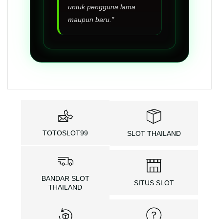
untuk pengguna lama
maupun baru."
TOTOSLOT99
SLOT THAILAND
BANDAR SLOT
SITUS SLOT
THAILAND