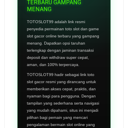
TERBARU GAMPANG
MENANG
TOTOSLOT99 adalah link resmi
penyedia permainan toto slot dan game
slot gacor online terbaru yang gampang
menang. Dapatkan opsi taruhan
terlengkap dengan jaminan transaksi
deposit dan withdraw super cepat,
aman, dan 100% terpercaya.
TOTOSLOT99 hadir sebagai link toto
slot gacor resmi yang dirancang untuk
memberikan akses cepat, praktis, dan
nyaman bagi para pengguna. Dengan
tampilan yang sederhana serta navigasi
yang mudah dipahami, situs ini menjadi
pilihan bagi pemain yang mencari
pengalaman bermain slot online yang