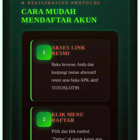
CARA MUDAH
MENDAFTAR AKUN
AKSES LINK
1
RESMI
Buka browser Anda dan
kunjungi tautan alternatif
resmi atau buka APK aktif
TOTOSLOT99.
KLIK MENU
2
DAFTAR
Pilih dan klik tombol
"Daftar" di pojok kanan atas