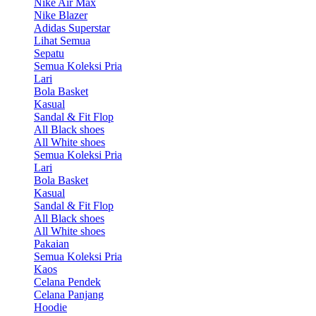
Nike Air Max
Nike Blazer
Adidas Superstar
Lihat Semua
Sepatu
Semua Koleksi Pria
Lari
Bola Basket
Kasual
Sandal & Fit Flop
All Black shoes
All White shoes
Semua Koleksi Pria
Lari
Bola Basket
Kasual
Sandal & Fit Flop
All Black shoes
All White shoes
Pakaian
Semua Koleksi Pria
Kaos
Celana Pendek
Celana Panjang
Hoodie