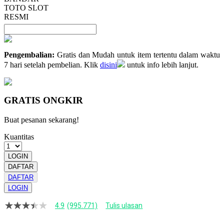
TOTO SLOT
RESMI
Pengembalian:
Gratis dan Mudah untuk item tertentu dalam waktu
7 hari setelah pembelian. Klik
disini
untuk info lebih lanjut.
GRATIS ONGKIR
Buat pesanan sekarang!
Kuantitas
LOGIN
DAFTAR
DAFTAR
LOGIN
4.9
(995.771)
Tulis ulasan
4.9
dari