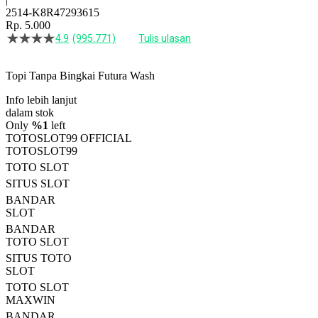
2514-K8R47293615
Rp. 5.000
4.9
(995.771)
Tulis ulasan
4.5
dari
5
Topi Tanpa Bingkai Futura Wash
bintang,
nilai
Info lebih lanjut
rating
rata-
dalam stok
rata.
Only
%1
left
Read
TOTOSLOT99 OFFICIAL
13
TOTOSLOT99
Reviews.
TOTO SLOT
Tautan
halaman
SITUS SLOT
yang
BANDAR
sama.
SLOT
BANDAR
TOTO SLOT
SITUS TOTO
SLOT
TOTO SLOT
MAXWIN
BANDAR