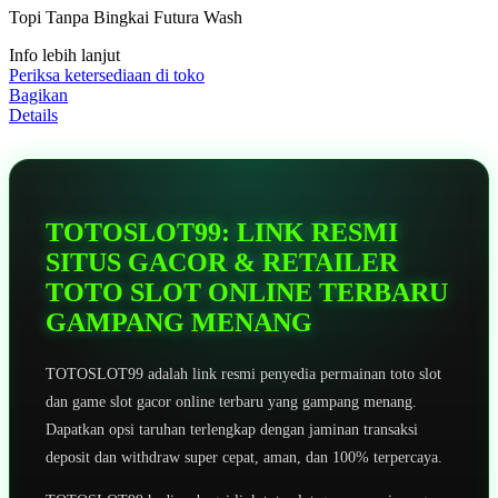
5
Topi Tanpa Bingkai Futura Wash
bintang,
nilai
Info lebih lanjut
rating
rata-
Periksa ketersediaan di toko
rata.
Bagikan
Read
Details
13
Reviews.
Tautan
halaman
yang
sama.
TOTOSLOT99: LINK RESMI
SITUS GACOR & RETAILER
TOTO SLOT ONLINE TERBARU
GAMPANG MENANG
TOTOSLOT99 adalah link resmi penyedia permainan toto slot
dan game slot gacor online terbaru yang gampang menang.
Dapatkan opsi taruhan terlengkap dengan jaminan transaksi
deposit dan withdraw super cepat, aman, dan 100% terpercaya.