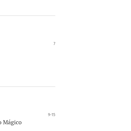
7
9-15
o Mágico