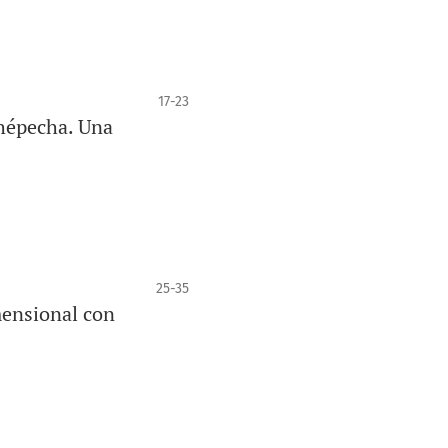
17-23
rhépecha. Una
25-35
mensional con