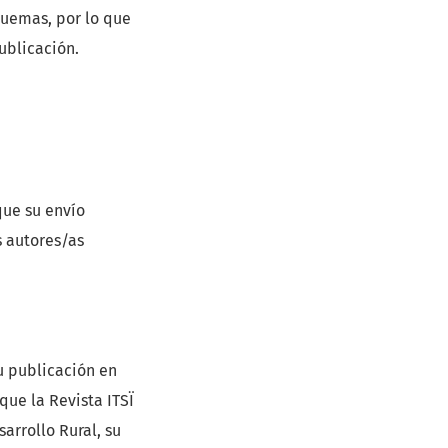
squemas, por lo que
ublicación.
que su envío
s autores/as
u publicación en
que la Revista ITSÏ
arrollo Rural, su