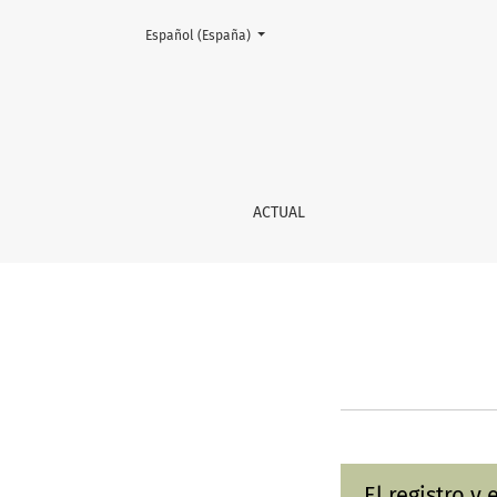
Cambiar el idioma. El actual es:
Español (España)
Envíos
ACTUAL
El registro y