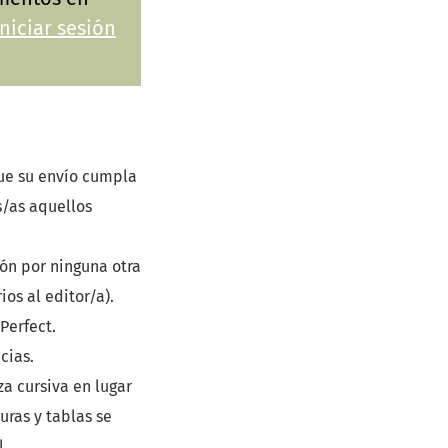
Iniciar sesión
ue su envío cumpla
s/as aquellos
ón por ninguna otra
os al editor/a).
Perfect.
cias.
za cursiva en lugar
uras y tablas se
l.