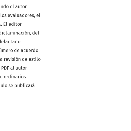
ando el autor
los evaluadores, el
. El editor
 dictaminación, del
delantar o
 número de acuerdo
a revisión de estilo
 PDF al autor
 u ordinarios
culo se publicará