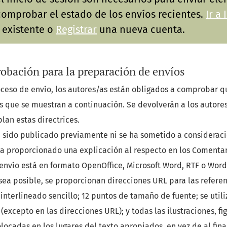
comprobar el estado de los envíos recientes.
Ir a 
 existente o
Registrar
una nueva cuenta.
obación para la preparación de envíos
ceso de envío, los autores/as están obligados a comprobar q
s que se muestran a continuación. Se devolverán a los autore
lan estas directrices.
a sido publicado previamente ni se ha sometido a consideraci
 ha proporcionado una explicación al respecto en los Comentari
 envío está en formato OpenOffice, Microsoft Word, RTF o Word
ea posible, se proporcionan direcciones URL para las referen
 interlineado sencillo; 12 puntos de tamaño de fuente; se utili
excepto en las direcciones URL); y todas las ilustraciones, fig
locadas en los lugares del texto apropiados, en vez de al fina