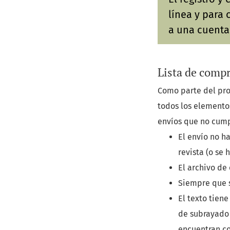
línea y para 
a una cuenta
Lista de compr
Como parte del pro
todos los elemento
envíos que no cump
El envío no h
revista (o se
El archivo de
Siempre que s
El texto tiene
de subrayado (
encuentran co