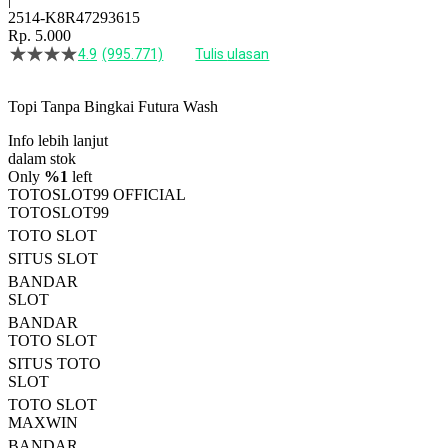
2514-K8R47293615
Rp. 5.000
4.9
(995.771)
Tulis ulasan
4.5
dari
5
Topi Tanpa Bingkai Futura Wash
bintang,
nilai
Info lebih lanjut
rating
rata-
dalam stok
rata.
Only
%1
left
Read
TOTOSLOT99 OFFICIAL
13
TOTOSLOT99
Reviews.
TOTO SLOT
Tautan
halaman
SITUS SLOT
yang
BANDAR
sama.
SLOT
BANDAR
TOTO SLOT
SITUS TOTO
SLOT
TOTO SLOT
MAXWIN
BANDAR