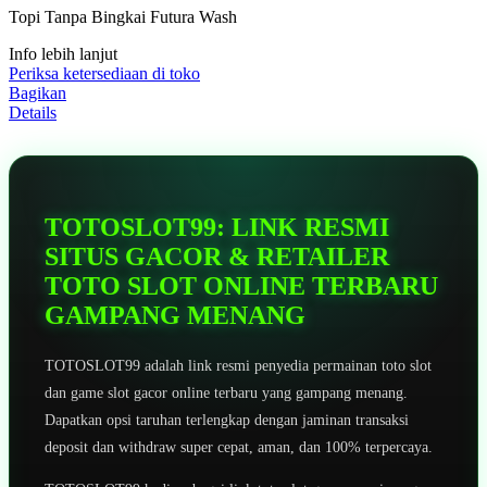
5
Topi Tanpa Bingkai Futura Wash
bintang,
nilai
Info lebih lanjut
rating
rata-
Periksa ketersediaan di toko
rata.
Bagikan
Read
Details
13
Reviews.
Tautan
halaman
yang
sama.
TOTOSLOT99: LINK RESMI
SITUS GACOR & RETAILER
TOTO SLOT ONLINE TERBARU
GAMPANG MENANG
TOTOSLOT99 adalah link resmi penyedia permainan toto slot
dan game slot gacor online terbaru yang gampang menang.
Dapatkan opsi taruhan terlengkap dengan jaminan transaksi
deposit dan withdraw super cepat, aman, dan 100% terpercaya.