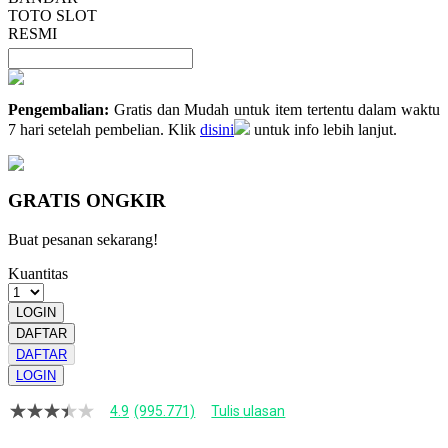
TOTO SLOT
RESMI
Pengembalian:
Gratis dan Mudah untuk item tertentu dalam waktu
7 hari setelah pembelian. Klik
disini
untuk info lebih lanjut.
GRATIS ONGKIR
Buat pesanan sekarang!
Kuantitas
LOGIN
DAFTAR
DAFTAR
LOGIN
4.9
(995.771)
Tulis ulasan
4.9
dari