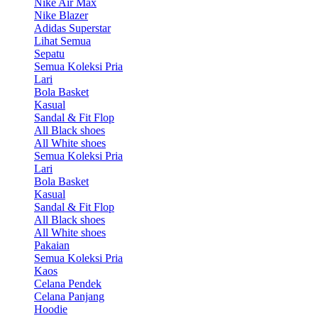
Nike Air Max
Nike Blazer
Adidas Superstar
Lihat Semua
Sepatu
Semua Koleksi Pria
Lari
Bola Basket
Kasual
Sandal & Fit Flop
All Black shoes
All White shoes
Semua Koleksi Pria
Lari
Bola Basket
Kasual
Sandal & Fit Flop
All Black shoes
All White shoes
Pakaian
Semua Koleksi Pria
Kaos
Celana Pendek
Celana Panjang
Hoodie