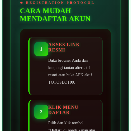
CARA MUDAH
MENDAFTAR AKUN
AKSES LINK
1
RESMI
Buka browser Anda dan
kunjungi tautan alternatif
resmi atau buka APK aktif
TOTOSLOT99.
KLIK MENU
2
DAFTAR
Pilih dan klik tombol
"Daftar" di pojok kanan atas