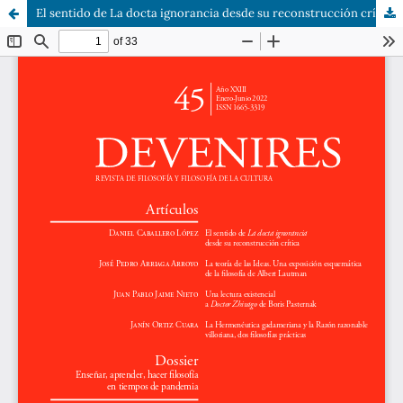
El sentido de La docta ignorancia desde su reconstrucción crítica