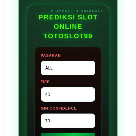
PREDIKSI SLOT
ONLINE
TOTOSLOT99
PASARAN
TIPE
MIN CONFIDENCE