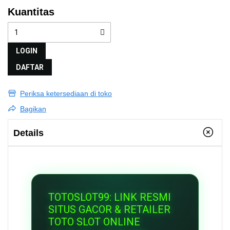
Kuantitas
LOGIN
DAFTAR
Periksa ketersediaan di toko
Bagikan
Details
TOTOSLOT99: LINK RESMI
SITUS GACOR & RETAILER
TOTO SLOT ONLINE