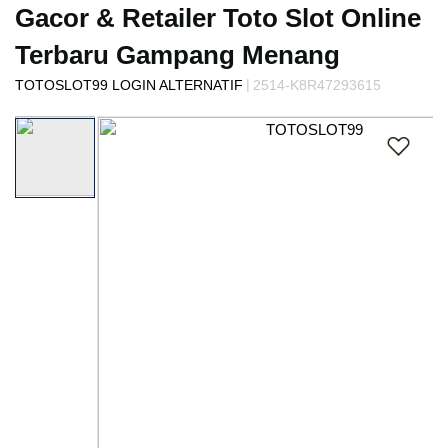
s
Gacor & Retailer Toto Slot Online
i
a
Terbaru Gampang Menang
!
|
TOTOSLOT99 LOGIN ALTERNATIF
2514-K8R47293615
Skip
to
the
end
of
the
images
gallery