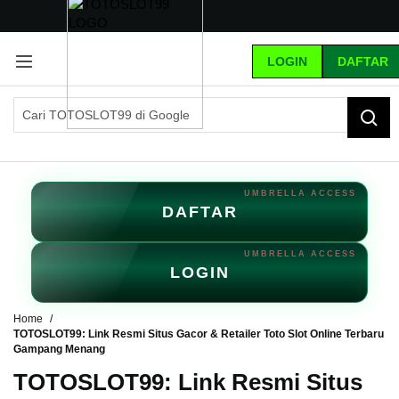
G
r
LOGIN
DAFTAR
a
t
i
s
O
n
g
k
i
DAFTAR
r
s
e
LOGIN
-
I
n
Home
d
TOTOSLOT99: Link Resmi Situs Gacor & Retailer Toto Slot Online Terbaru
Gampang Menang
o
n
TOTOSLOT99: Link Resmi Situs
e