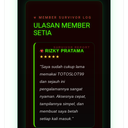
ULASAN MEMBER
SETIA
RIZKY PRATAMA
★★★★★
"Saya sudah cukup lama
memakai TOTOSLOT99
dan sejauh ini
pengalamannya sangat
nyaman. Aksesnya cepat,
tampilannya simpel, dan
membuat saya betah
setiap kali masuk."