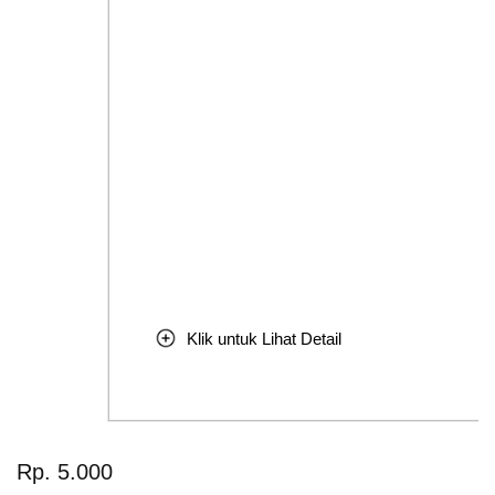
Klik untuk Lihat Detail
Skip
to
Rp. 5.000
the