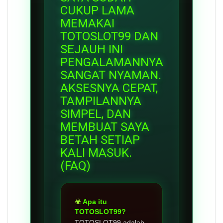
CUKUP LAMA
MEMAKAI
TOTOSLOT99 DAN
SEJAUH INI
PENGALAMANNYA
SANGAT NYAMAN.
AKSESNYA CEPAT,
TAMPILANNYA
SIMPEL, DAN
MEMBUAT SAYA
BETAH SETIAP
KALI MASUK.
(FAQ)
Apa itu
TOTOSLOT99?
TOTOSLOT99 adalah