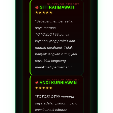
SITI RAHMAWATI
★★★★★
"Sebagai member setia,
saya merasa
TOTOSLOT99 punya
layanan yang praktis dan
mudah dipahami. Tidak
banyak langkah rumit, jadi
saya bisa langsung
menikmati permainan."
ANDI KURNIAWAN
★★★★★
"TOTOSLOT99 menurut
saya adalah platform yang
cocok untuk hiburan