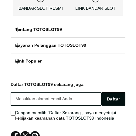
BANDAR SLOT RESMI
LINK BANDAR SLOT
Tentang TOTOSLOT99
Layanan Pelanggan TOTOSLOT99
TOTO SLOT
Link Populer
FAQ
BANDAR SLOT
TOTOSLOT99
TOTOSLOT99 Bonus
BANDAR SLOT THAILAND
Daftar TOTOSLOT99 sekarang juga
TOTOSLOT99 LOGIN
TOTOSLOT99 Live Chat
SITUS SLOT
Daftar
TOTOSLOT99 LINK
Sitemap
SITUS SLOT THAILAND
Dengan memilih "Daftar Sekarang", saya menyetujui
kebijakan keamanan data
TOTOSLOT99 Indonesia
TOTOSLOT99 DAFTAR