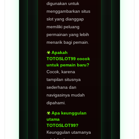
digunakan untuk
menggambarkan situs
slot yang dianggap
memiliki peluang
permainan yang lebih
menarik bagi pemain.
Apakah
TOTOSLOT99 cocok
untuk pemain baru?
Cocok, karena
tampilan situsnya
sederhana dan
navigasinya mudah
dipahami.
Apa keunggulan
utama
TOTOSLOT99?
Keunggulan utamanya