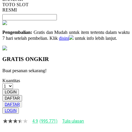
TOTO SLOT
RESMI
Pengembalian:
Gratis dan Mudah untuk item tertentu dalam waktu
7 hari setelah pembelian. Klik
disini
untuk info lebih lanjut.
GRATIS ONGKIR
Buat pesanan sekarang!
Kuantitas
LOGIN
DAFTAR
DAFTAR
LOGIN
4.9
(995.771)
Tulis ulasan
4.9
dari