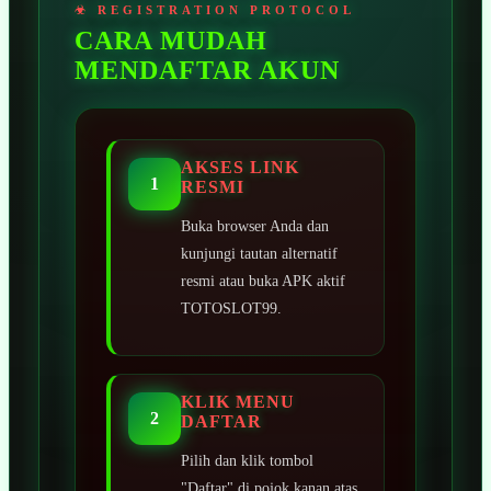
CARA MUDAH
MENDAFTAR AKUN
AKSES LINK
1
RESMI
Buka browser Anda dan
kunjungi tautan alternatif
resmi atau buka APK aktif
TOTOSLOT99.
KLIK MENU
2
DAFTAR
Pilih dan klik tombol
"Daftar" di pojok kanan atas