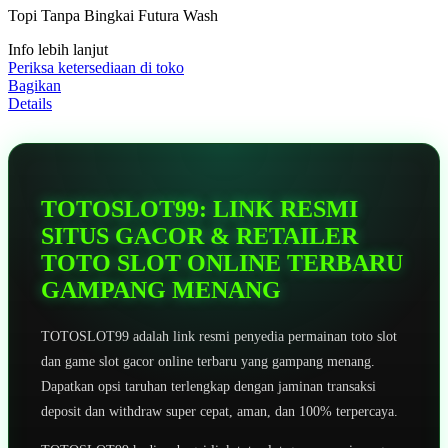
5
Topi Tanpa Bingkai Futura Wash
bintang,
nilai
Info lebih lanjut
rating
rata-
Periksa ketersediaan di toko
rata.
Bagikan
Read
Details
13
Reviews.
Tautan
halaman
yang
sama.
TOTOSLOT99: LINK RESMI
SITUS GACOR & RETAILER
TOTO SLOT ONLINE TERBARU
GAMPANG MENANG
TOTOSLOT99 adalah link resmi penyedia permainan toto slot
dan game slot gacor online terbaru yang gampang menang.
Dapatkan opsi taruhan terlengkap dengan jaminan transaksi
deposit dan withdraw super cepat, aman, dan 100% terpercaya.