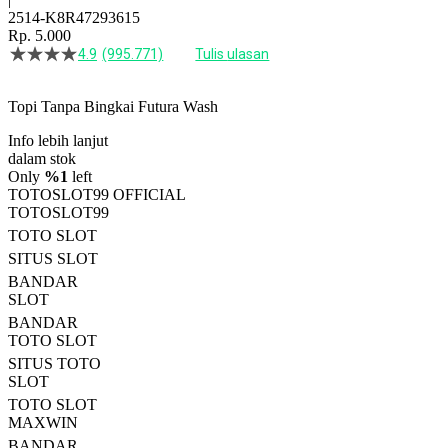
2514-K8R47293615
Rp. 5.000
4.9
(995.771)
Tulis ulasan
4.5
dari
5
Topi Tanpa Bingkai Futura Wash
bintang,
nilai
Info lebih lanjut
rating
rata-
dalam stok
rata.
Only
%1
left
Read
TOTOSLOT99 OFFICIAL
13
TOTOSLOT99
Reviews.
TOTO SLOT
Tautan
halaman
SITUS SLOT
yang
BANDAR
sama.
SLOT
BANDAR
TOTO SLOT
SITUS TOTO
SLOT
TOTO SLOT
MAXWIN
BANDAR