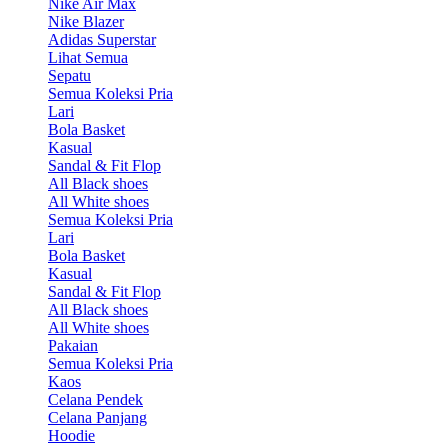
Nike Air Max
Nike Blazer
Adidas Superstar
Lihat Semua
Sepatu
Semua Koleksi Pria
Lari
Bola Basket
Kasual
Sandal & Fit Flop
All Black shoes
All White shoes
Semua Koleksi Pria
Lari
Bola Basket
Kasual
Sandal & Fit Flop
All Black shoes
All White shoes
Pakaian
Semua Koleksi Pria
Kaos
Celana Pendek
Celana Panjang
Hoodie