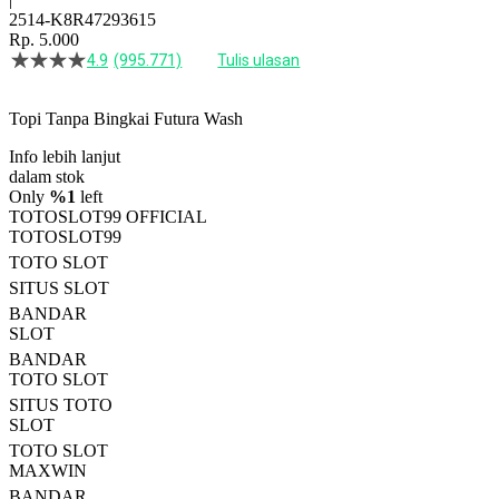
2514-K8R47293615
Rp. 5.000
4.9
(995.771)
Tulis ulasan
4.5
dari
5
Topi Tanpa Bingkai Futura Wash
bintang,
nilai
Info lebih lanjut
rating
rata-
dalam stok
rata.
Only
%1
left
Read
TOTOSLOT99 OFFICIAL
13
TOTOSLOT99
Reviews.
TOTO SLOT
Tautan
halaman
SITUS SLOT
yang
BANDAR
sama.
SLOT
BANDAR
TOTO SLOT
SITUS TOTO
SLOT
TOTO SLOT
MAXWIN
BANDAR