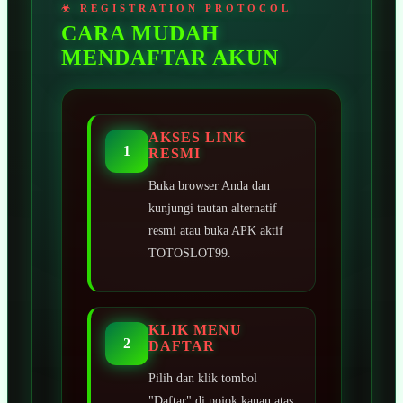
CARA MUDAH
MENDAFTAR AKUN
AKSES LINK
1
RESMI
Buka browser Anda dan
kunjungi tautan alternatif
resmi atau buka APK aktif
TOTOSLOT99.
KLIK MENU
2
DAFTAR
Pilih dan klik tombol
"Daftar" di pojok kanan atas