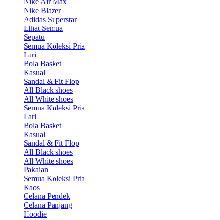
Nike Air Max
Nike Blazer
Adidas Superstar
Lihat Semua
Sepatu
Semua Koleksi Pria
Lari
Bola Basket
Kasual
Sandal & Fit Flop
All Black shoes
All White shoes
Semua Koleksi Pria
Lari
Bola Basket
Kasual
Sandal & Fit Flop
All Black shoes
All White shoes
Pakaian
Semua Koleksi Pria
Kaos
Celana Pendek
Celana Panjang
Hoodie