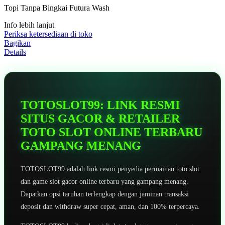
5
Topi Tanpa Bingkai Futura Wash
bintang,
nilai
Info lebih lanjut
rating
rata-
Periksa ketersediaan di toko
rata.
Bagikan
Read
Details
13
Reviews.
Tautan
halaman
yang
sama.
TOTOSLOT99: LINK RESMI
SITUS GACOR & RETAILER
TOTO SLOT ONLINE TERBARU
GAMPANG MENANG
TOTOSLOT99 adalah link resmi penyedia permainan toto slot
dan game slot gacor online terbaru yang gampang menang.
Dapatkan opsi taruhan terlengkap dengan jaminan transaksi
deposit dan withdraw super cepat, aman, dan 100% terpercaya.