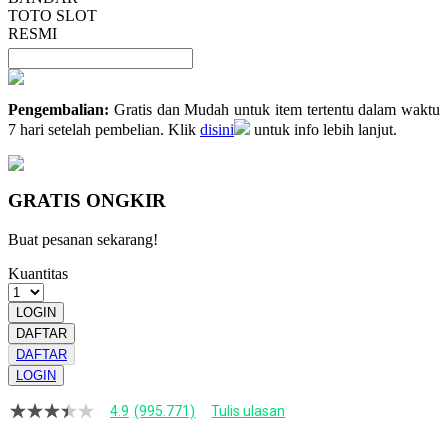
TOTO SLOT
RESMI
Pengembalian:
Gratis dan Mudah untuk item tertentu dalam waktu
7 hari setelah pembelian. Klik
disini
untuk info lebih lanjut.
GRATIS ONGKIR
Buat pesanan sekarang!
Kuantitas
LOGIN
DAFTAR
DAFTAR
LOGIN
4.9
(995.771)
Tulis ulasan
4.9
dari