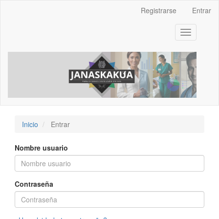
Navegación
Registrarse
Entrar
principal
Contenido
Toggle
principal
navigation
Barra
lateral
Inicio
Entrar
Nombre usuario
Contraseña