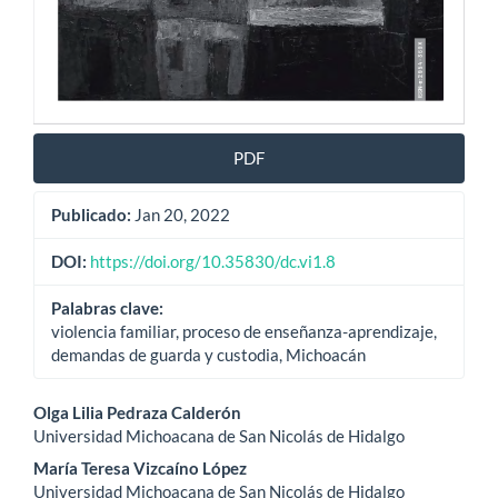
PDF
Publicado:
Jan 20, 2022
DOI:
https://doi.org/10.35830/dc.vi1.8
Palabras clave:
violencia familiar, proceso de enseñanza-aprendizaje,
demandas de guarda y custodia, Michoacán
Contenido
Olga Lilia Pedraza Calderón
Universidad Michoacana de San Nicolás de Hidalgo
principal
María Teresa Vizcaíno López
del
Universidad Michoacana de San Nicolás de Hidalgo