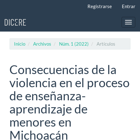
Navegación
Registrarse
Entrar
principal
Contenido
principal
Toggl
Barra
navig
lateral
Inicio
Archivos
Núm. 1 (2022)
Artículos
Consecuencias de la
violencia en el proceso
de enseñanza-
aprendizaje de
menores en
Michoacán