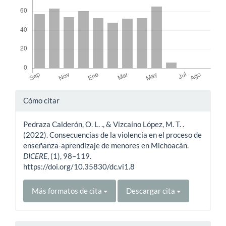
Detalles
Cómo citar
del
Pedraza Calderón, O. L. ., & Vizcaíno López, M. T. .
artículo
(2022). Consecuencias de la violencia en el proceso de
enseñanza-aprendizaje de menores en Michoacán.
DICERE
, (1), 98–119.
https://doi.org/10.35830/dc.vi1.8
Más formatos de cita
Descargar cita