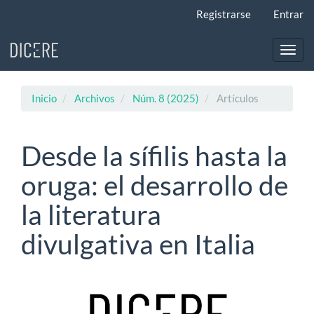
Navegación
Registrarse
Entrar
principal
Contenido
principal
Toggl
Barra
navig
lateral
Inicio
Archivos
Núm. 8 (2025)
Artículos
Desde la sífilis hasta la
oruga: el desarrollo de
la literatura
divulgativa en Italia
Barra