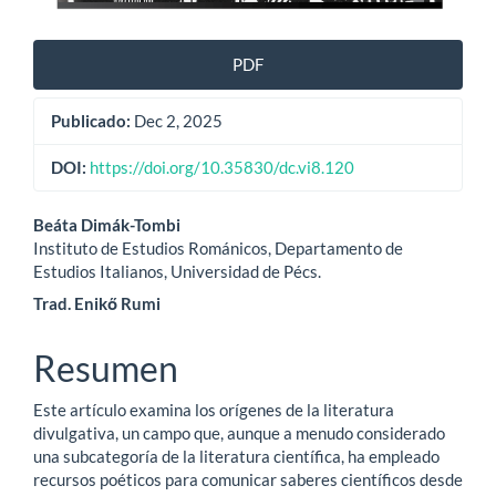
PDF
Publicado:
Dec 2, 2025
DOI:
https://doi.org/10.35830/dc.vi8.120
Contenido
Beáta Dimák-Tombi
Instituto de Estudios Románicos, Departamento de
principal
Estudios Italianos, Universidad de Pécs.
del
Trad. Enikő Rumi
artículo
Resumen
Este artículo examina los orígenes de la literatura
divulgativa, un campo que, aunque a menudo considerado
una subcategoría de la literatura científica, ha empleado
recursos poéticos para comunicar saberes científicos desde