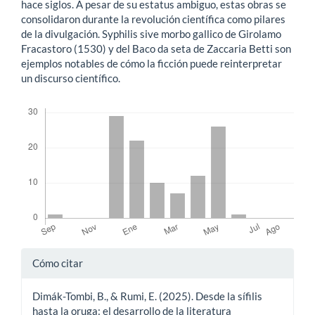
hace siglos. A pesar de su estatus ambiguo, estas obras se
consolidaron durante la revolución científica como pilares
de la divulgación. Syphilis sive morbo gallico de Girolamo
Fracastoro (1530) y del Baco da seta de Zaccaria Betti son
ejemplos notables de cómo la ficción puede reinterpretar
un discurso científico.
Descargas
Detalles
Cómo citar
del
Dimák-Tombi, B., & Rumi, E. (2025). Desde la sífilis
artículo
hasta la oruga: el desarrollo de la literatura