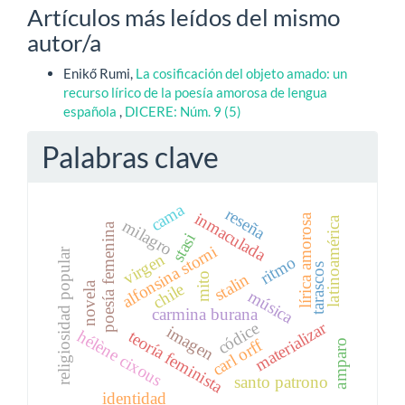
Artículos más leídos del mismo
autor/a
Enikő Rumi,
La cosificación del objeto amado: un
recurso lírico de la poesía amorosa de lengua
española
,
DICERE: Núm. 9 (5)
Palabras clave
cama
reseña
inmaculada
lírica amorosa
latinoamérica
milagro
poesía femenina
stasi
alfonsina storni
religiosidad popular
virgen
ritmo
tarascos
stalin
mito
novela
chile
música
carmina burana
materializar
códice
imagen
hélène cixous
teoría feminista
carl orff
amparo
santo patrono
identidad