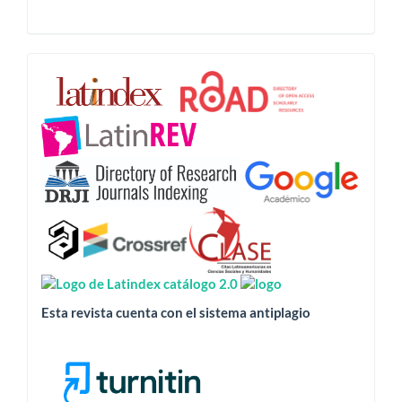
Esta
revista
está
indizada
en:
Esta revista cuenta con el sistema antiplagio