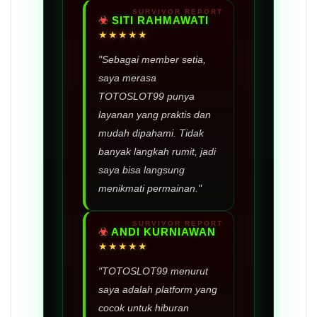
SITI RAHMAWATI
★★★★★
"Sebagai member setia,
saya merasa
TOTOSLOT99 punya
layanan yang praktis dan
mudah dipahami. Tidak
banyak langkah rumit, jadi
saya bisa langsung
menikmati permainan."
ANDI KURNIAWAN
★★★★★
"TOTOSLOT99 menurut
saya adalah platform yang
cocok untuk hiburan