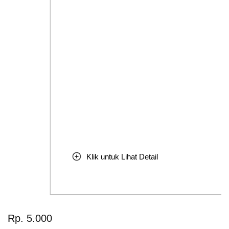
Klik untuk Lihat Detail
Skip
to
Rp. 5.000
the