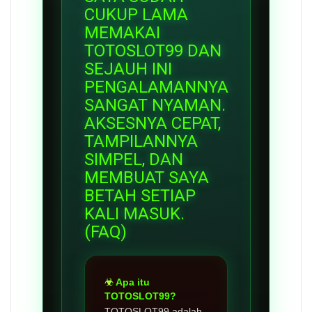
CUKUP LAMA
MEMAKAI
TOTOSLOT99 DAN
SEJAUH INI
PENGALAMANNYA
SANGAT NYAMAN.
AKSESNYA CEPAT,
TAMPILANNYA
SIMPEL, DAN
MEMBUAT SAYA
BETAH SETIAP
KALI MASUK.
(FAQ)
Apa itu
TOTOSLOT99?
TOTOSLOT99 adalah