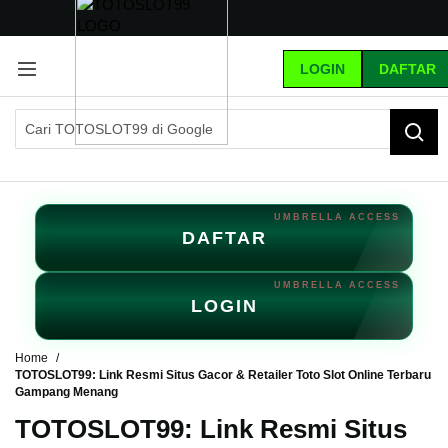
G
r
LOGIN
DAFTAR
a
t
i
s
O
n
g
k
i
DAFTAR
r
s
e
LOGIN
-
I
n
Home
d
TOTOSLOT99: Link Resmi Situs Gacor & Retailer Toto Slot Online Terbaru
Gampang Menang
o
n
TOTOSLOT99: Link Resmi Situs
e