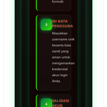
formulir.
ISI DATA
3
PENGGUNA
Masukkan
username unik
beserta kata
sandi yang
aman untuk
mengamankan
kredensial
akun login
Anda.
VALIDASI
4
AKUN