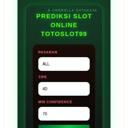
PREDIKSI SLOT
ONLINE
TOTOSLOT99
PASARAN
TIPE
MIN CONFIDENCE