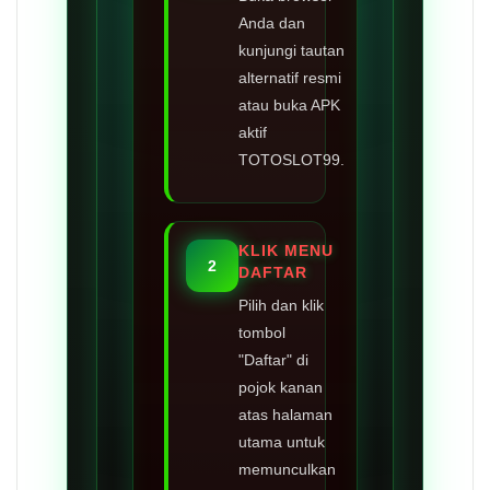
Anda dan
kunjungi tautan
alternatif resmi
atau buka APK
aktif
TOTOSLOT99.
KLIK MENU
2
DAFTAR
Pilih dan klik
tombol
"Daftar" di
pojok kanan
atas halaman
utama untuk
memunculkan