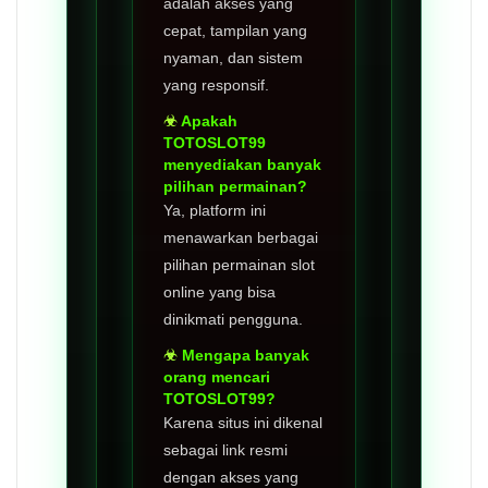
adalah akses yang
cepat, tampilan yang
nyaman, dan sistem
yang responsif.
Apakah
TOTOSLOT99
menyediakan banyak
pilihan permainan?
Ya, platform ini
menawarkan berbagai
pilihan permainan slot
online yang bisa
dinikmati pengguna.
Mengapa banyak
orang mencari
TOTOSLOT99?
Karena situs ini dikenal
sebagai link resmi
dengan akses yang