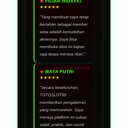
FAJAR HIDAYAT
★★★★★
"Yang membuat saya tetap
bertahan sebagai member
setia adalah kemudahan
aksesnya. Saya bisa
membuka situs ini kapan
saja tanpa merasa ribet."
MAYA PUTRI
★★★★★
"Secara keseluruhan,
TOTOSLOT99
memberikan pengalaman
yang memuaskan. Saya
merasa platform ini cukup
stabil, praktis, dan cocok