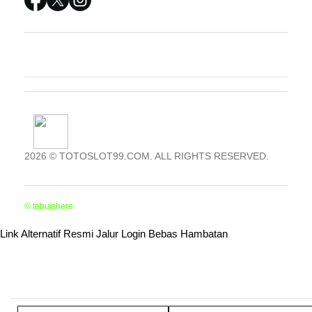
TOTOSLOT99 RESMI
TOTOSLOT99 LINK ALTERNATIF
TOTOSLOT99 LOGIN ALTERNATIF
2026 © TOTOSLOT99.COM. ALL RIGHTS RESERVED.
© tebuishere
Link Alternatif Resmi Jalur Login Bebas Hambatan