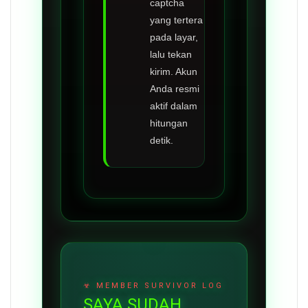
captcha
yang tertera
pada layar,
lalu tekan
kirim. Akun
Anda resmi
aktif dalam
hitungan
detik.
SAYA SUDAH