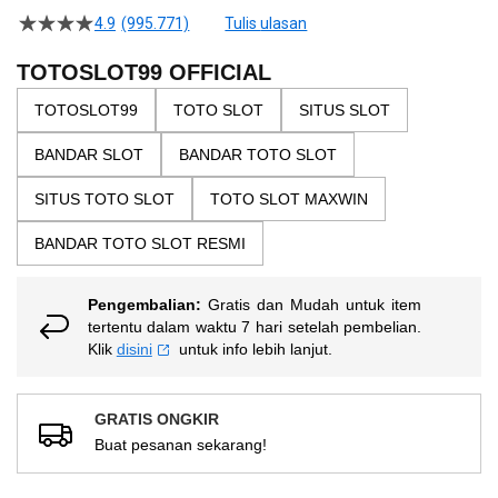
beginning
4.9
(995.771)
Tulis ulasan
4.5
of
dari
the
5
TOTOSLOT99 OFFICIAL
bintang,
images
nilai
TOTOSLOT99
TOTO SLOT
SITUS SLOT
gallery
rating
rata-
BANDAR SLOT
BANDAR TOTO SLOT
rata.
Read
13
SITUS TOTO SLOT
TOTO SLOT MAXWIN
Reviews.
Tautan
BANDAR TOTO SLOT RESMI
halaman
yang
sama.
Pengembalian:
Gratis dan Mudah untuk item
tertentu dalam waktu 7 hari setelah pembelian.
Klik
disini
untuk info lebih lanjut.
GRATIS ONGKIR
Buat pesanan sekarang!