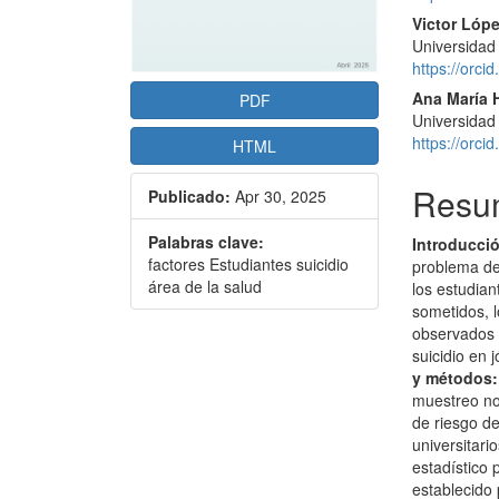
Victor Lópe
Universidad
https://orc
Ana María 
PDF
Universidad
https://orc
HTML
Resu
Publicado:
Apr 30, 2025
Palabras clave:
Introducci
factores Estudiantes suicidio
problema del
área de la salud
los estudian
sometidos, l
observados e
suicidio en 
y métodos:
muestreo no 
de riesgo de
universitari
estadístico 
establecido 