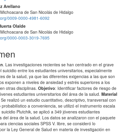
z Arellano
 Michoacana de San Nicolás de Hidalgo
id.org/0009-0000-4981-6092
Huerta Olalde
 Michoacana de San Nicolás de Hidalgo
id.org/0000-0003-3019-7695
men
ón
. Las investigaciones recientes se han centrado en el grave
 suicidio entre los estudiantes universitarios, especialmente
tes de la salud, ya que las diferentes exigencias a las que son
os exponen a niveles de ansiedad y estrés superiores a los
n otras disciplinas.
Objetivo
: Identificar factores de riesgo de
jóvenes estudiantes universitarios del área de la salud.
Material
Se realizó un estudio cuantitativo, descriptivo, transversal con
probabilístico a conveniencia, se utilizó el instrumento escala
 suicidio Plutchik, se aplicó a 349 jóvenes estudiantes
os del área de la salud. Los datos se analizaron con el paquete
para ciencias sociales SPSS V. libre, se consideró lo
por la Ley General de Salud en materia de investigación en