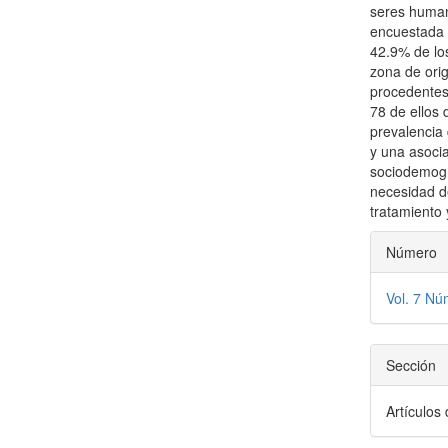
seres huma
encuestada 
42.9% de lo
zona de ori
procedentes
78 de ellos 
prevalencia 
y una asocia
sociodemográ
necesidad d
tratamiento 
Detal
Número
del
Vol. 7 Nú
artícu
Sección
Artículos