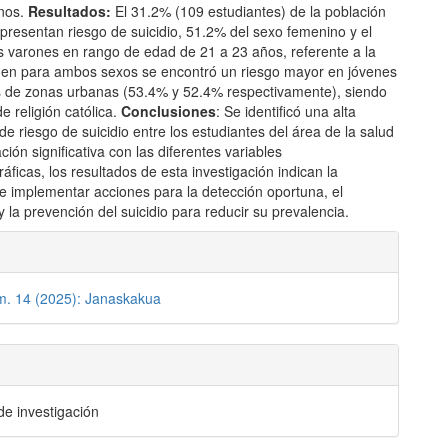
nos.
Resultados:
El 31.2% (109 estudiantes) de la población
presentan riesgo de suicidio, 51.2% del sexo femenino y el
s varones en rango de edad de 21 a 23 años, referente a la
gen para ambos sexos se encontró un riesgo mayor en jóvenes
 de zonas urbanas (53.4% y 52.4% respectivamente), siendo
de religión católica.
Conclusiones
: Se identificó una alta
de riesgo de suicidio entre los estudiantes del área de la salud
ción significativa con las diferentes variables
ficas, los resultados de esta investigación indican la
e implementar acciones para la detección oportuna, el
y la prevención del suicidio para reducir su prevalencia.
les
m. 14 (2025): Janaskakua
lo
 de investigación