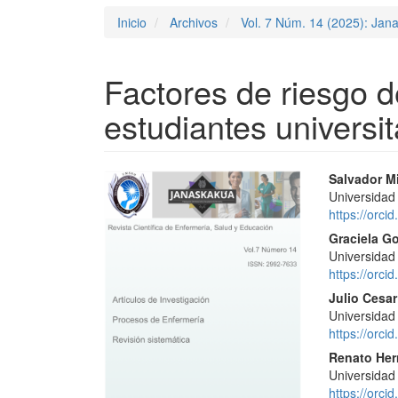
Inicio
Archivos
Vol. 7 Núm. 14 (2025): Jan
Factores de riesgo d
estudiantes universit
Barra
Conte
Salvador Mi
Universidad
lateral
princi
https://orc
del
del
Graciela Go
Universidad
artículo
artícu
https://orc
Julio Cesa
Universidad
https://orc
Renato He
Universidad
https://orc