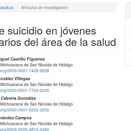
askakua
Artículos de investigación
e suicidio en jóvenes
arios del área de la salud
nido
guel Castillo Figueroa
 Michoacana de San Nicolás de Hidalgo
pal
id.org/0009-0007-7428-9838
nzález Villegas
 Michoacana de San Nicolás de Hidalgo
lo
id.org/0000-0001-7764-2245
r Cabrera González
 Michoacana de San Nicolás de Hidalgo
id.org/0000-0001-5232-2202
rnández Campos
 Michoacana de San Nicolás de Hidalgo
id.org/0009-0005-4810-3492