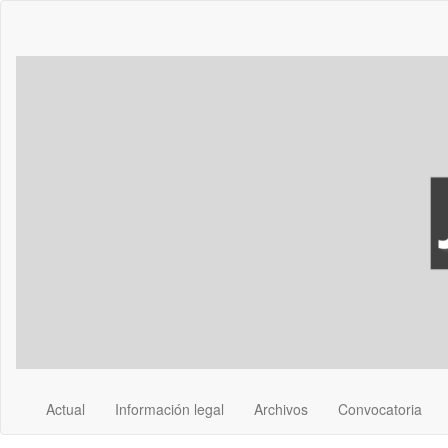
Navegación
principal
Contenido
principal
Barra
lateral
Actual
Información legal
Archivos
Convocatoria