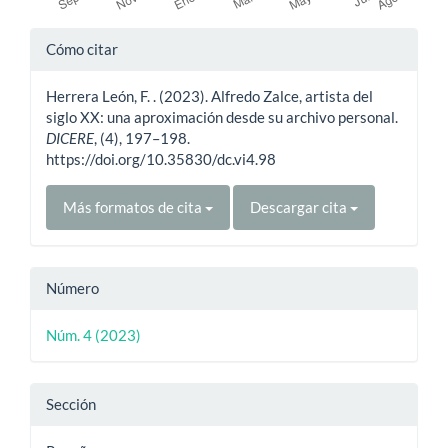
Detalles
Cómo citar
del
Herrera León, F. . (2023). Alfredo Zalce, artista del
artículo
siglo XX: una aproximación desde su archivo personal.
DICERE
, (4), 197–198.
https://doi.org/10.35830/dc.vi4.98
Más formatos de cita
Descargar cita
Número
Núm. 4 (2023)
Sección