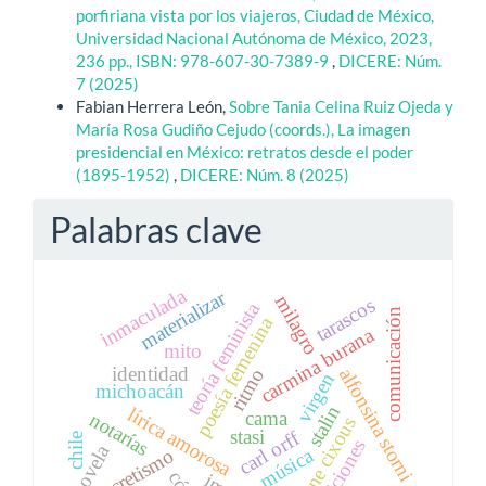
porfiriana vista por los viajeros, Ciudad de México,
Universidad Nacional Autónoma de México, 2023,
236 pp., ISBN: 978-607-30-7389-9
,
DICERE: Núm.
7 (2025)
Fabian Herrera León,
Sobre Tania Celina Ruiz Ojeda y
María Rosa Gudiño Cejudo (coords.), La imagen
presidencial en México: retratos desde el poder
(1895-1952)
,
DICERE: Núm. 8 (2025)
Palabras clave
inmaculada
materializar
milagro
tarascos
teoría feminista
comunicación
poesía femenina
carmina burana
mito
identidad
alfonsina storni
ritmo
virgen
michoacán
stalin
lírica amorosa
cama
notarías
hélène cixous
stasi
carl orff
chile
tradiciones
novela
música
sincretismo