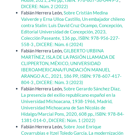
House, 2021, 246 pp., ISBN: 978-607-38-0449-3
,
DICERE: Núm. 2 (2022)
Fabián Herrera León,
Sobre Cristián Medina
Valverde y Erna Ulloa Castillo, Un embajador chileno
contra Stalin: Luis David Cruz Ocampo, Concepción,
Editorial Universidad de Concepción, 2023,
Colección Paseante, 136 pp., ISBN: 978-956-227-
558-3
,
DICERE: Núm. 6 (2024)
Fabián Herrera León,
GILBERTO URBINA
MARTÍNEZ, ISLA DE LA PASIÓN LLAMADA DE
CLIPPERTON, MÉXICO, UNIVERSIDAD
IBEROAMERICANA/FUNDACIÓN MANUEL
ARANGO A.C., 2021, 186 PP., ISBN: 978-607-417-
804-3
,
DICERE: Núm. 3 (2023)
Fabián Herrera León,
Sobre Gerardo Sánchez Díaz,
La presencia del exilio republicano español en la
Universidad Michoacana, 1938-1966, Madrid,
Universidad Michoacana de San Nicolás de
Hidalgo/Marcial Pons, 2020, 608 pp., ISBN: 978-84-
1381-014-0
,
DICERE: Núm. 1 (2022)
Fabián Herrera León,
Sobre José Enrique
Covarrubias e Itzel Toledo García, La modernización