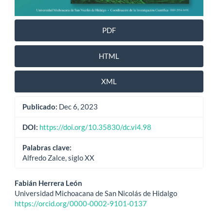
PDF
HTML
XML
Publicado:
Dec 6, 2023
DOI:
https://doi.org/10.35830/dc.vi4.98
Palabras clave:
Alfredo Zalce, siglo XX
Contenido
Fabián Herrera León
Universidad Michoacana de San Nicolás de Hidalgo
principal
https://orcid.org/0000-0002-9101-0137