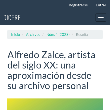
Navegación
Registrarse
Entrar
principal
Contenido
principal
Toggl
Barra
navig
lateral
Inicio
Archivos
Núm. 4 (2023)
Reseña
Alfredo Zalce, artista
del siglo XX: una
aproximación desde
su archivo personal
Barra