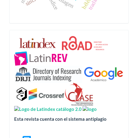
códice
imagen
Esta
revista
está
indizada
en:
Esta revista cuenta con el sistema antiplagio