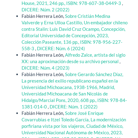
House, 2021, 246 pp., ISBN: 978-607-38-0449-3
,
DICERE: Núm. 2 (2022)
Fabián Herrera León,
Sobre Cristián Medina
Valverde y Erna Ulloa Castillo, Un embajador chileno
contra Stalin: Luis David Cruz Ocampo, Concepción,
Editorial Universidad de Concepción, 2023,
Colección Paseante, 136 pp., ISBN: 978-956-227-
558-3
,
DICERE: Núm. 6 (2024)
Fabián Herrera León,
Alfredo Zalce, artista del siglo
XX: una aproximación desde su archivo personal
,
DICERE: Núm. 4 (2023)
Fabián Herrera León,
Sobre Gerardo Sánchez Díaz,
La presencia del exilio republicano español en la
Universidad Michoacana, 1938-1966, Madrid,
Universidad Michoacana de San Nicolás de
Hidalgo/Marcial Pons, 2020, 608 pp., ISBN: 978-84-
1381-014-0
,
DICERE: Núm. 1 (2022)
Fabián Herrera León,
Sobre José Enrique
Covarrubias e Itzel Toledo García, La modernización
porfiriana vista por los viajeros, Ciudad de México,
Universidad Nacional Autónoma de México, 2023,