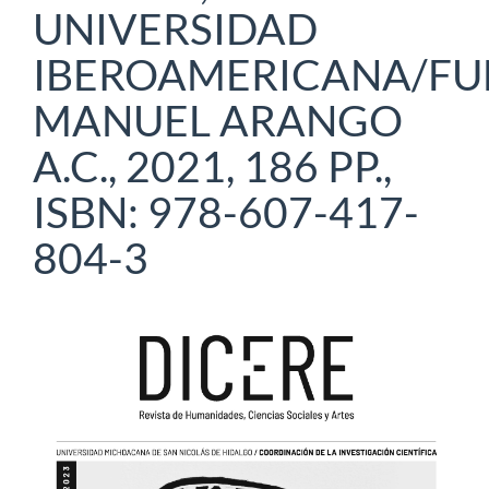
UNIVERSIDAD
IBEROAMERICANA/F
MANUEL ARANGO
A.C., 2021, 186 PP.,
ISBN: 978-607-417-
804-3
Barra
lateral
del
artículo