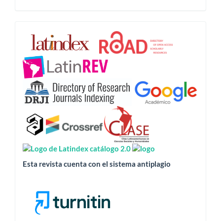
Esta
revista
está
indizada
en:
Esta revista cuenta con el sistema antiplagio