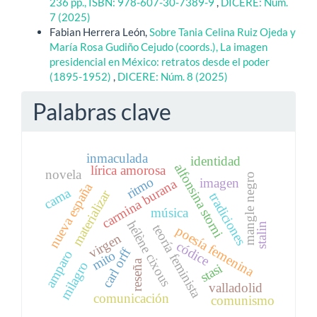
236 pp., ISBN: 978-607-30-7389-9
,
DICERE: Núm.
7 (2025)
Fabian Herrera León,
Sobre Tania Celina Ruiz Ojeda y
María Rosa Gudiño Cejudo (coords.), La imagen
presidencial en México: retratos desde el poder
(1895-1952)
,
DICERE: Núm. 8 (2025)
Palabras clave
inmaculada
identidad
alfonsina storni
lírica amorosa
novela
mangle negro
ritmo
imagen
carmina burana
nueva españa
cama
materializar
tradiciones
música
hélène cixous
stalin
teoría feminista
poesía femenina
virgen
códice
carl orff
amparo
mito
reseña
milagro
stasi
valladolid
comunicación
comunismo