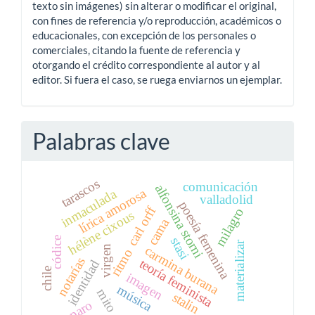
texto sin imágenes) sin alterar o modificar el original,
con fines de referencia y/o reproducción, académicos o
educacionales, con excepción de los personales o
comerciales, citando la fuente de referencia y
otorgando el crédito correspondiente al autor y al
editor. Si fuera el caso, se ruega enviarnos un ejemplar.
Palabras clave
tarascos
comunicación
alfonsina storni
lírica amorosa
inmaculada
valladolid
poesía femenina
carl orff
milagro
hélène cixous
cama
stasi
códice
materializar
carmina burana
virgen
ritmo
notarías
teoría feminista
identidad
chile
imagen
música
mito
stalin
amparo