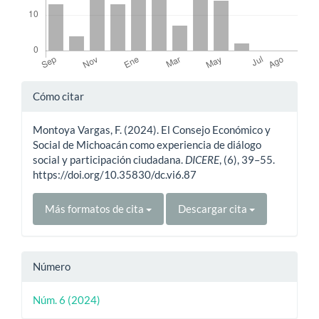
Detalles
Cómo citar
del
Montoya Vargas, F. (2024). El Consejo Económico y
artículo
Social de Michoacán como experiencia de diálogo
social y participación ciudadana.
DICERE
, (6), 39–55.
https://doi.org/10.35830/dc.vi6.87
Más formatos de cita
Descargar cita
Número
Núm. 6 (2024)