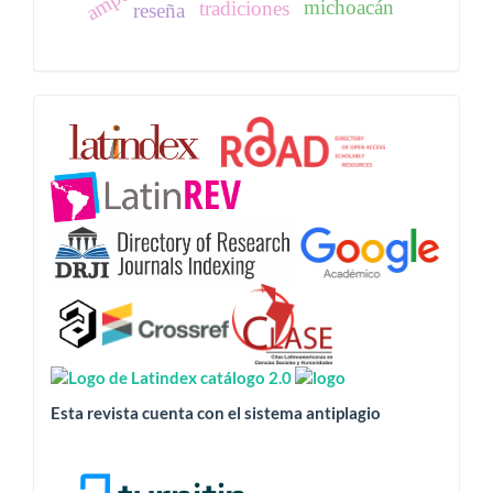
michoacán
tradiciones
reseña
Esta
revista
está
indizada
en:
Esta revista cuenta con el sistema antiplagio