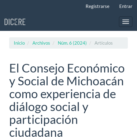
Navegación
Registrarse
Entrar
principal
Contenido
principal
Toggl
Barra
navig
lateral
Inicio
Archivos
Núm. 6 (2024)
Artículos
El Consejo Económico
y Social de Michoacán
como experiencia de
diálogo social y
participación
ciudadana