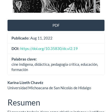
PDF
Publicado:
Aug 11, 2022
DOI:
https://doi.org/10.35830/dc.vi2.19
Palabras clave:
cine indígena, didáctica, pedagogía crítica, educación,
formación
Contenido
Karina Lizeth Chavéz
Universidad Michoacana de San Nicolás de Hidalgo
principal
del
Resumen
artículo
El presente trabajo, tiene como objetivo indagar y justificar