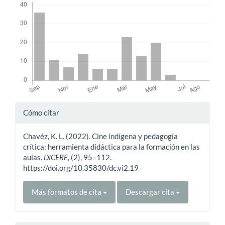
Detalles
Cómo citar
del
Chavéz, K. L. (2022). Cine indígena y pedagogía
artículo
crítica: herramienta didáctica para la formación en las
aulas.
DICERE
, (2), 95–112.
https://doi.org/10.35830/dc.vi2.19
Más formatos de cita
Descargar cita