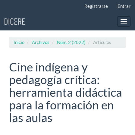
Navegación
Registrarse
Entrar
principal
Contenido
principal
Toggl
Barra
navig
lateral
Inicio
Archivos
Núm. 2 (2022)
Artículos
Cine indígena y
pedagogía crítica:
herramienta didáctica
para la formación en
las aulas