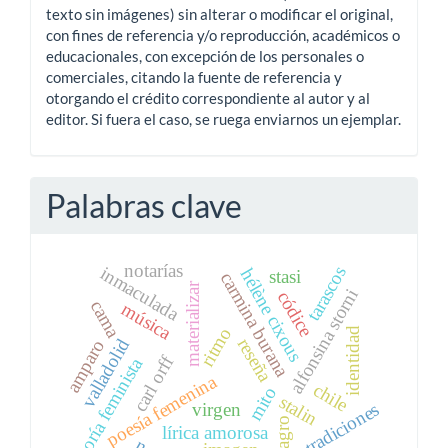
texto sin imágenes) sin alterar o modificar el original,
con fines de referencia y/o reproducción, académicos o
educacionales, con excepción de los personales o
comerciales, citando la fuente de referencia y
otorgando el crédito correspondiente al autor y al
editor. Si fuera el caso, se ruega enviarnos un ejemplar.
Palabras clave
notarías
inmaculada
tarascos
hélène cixous
stasi
carmina burana
materializar
alfonsina storni
códice
cama
música
ritmo
identidad
reseña
valladolid
amparo
carl orff
teoría feminista
poesía femenina
chile
mito
stalin
tradiciones
virgen
milagro
lírica amorosa