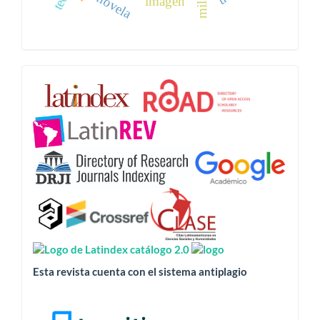
novela
imagen
Esta
revista
está
indizada
en:
Esta revista cuenta con el sistema antiplagio