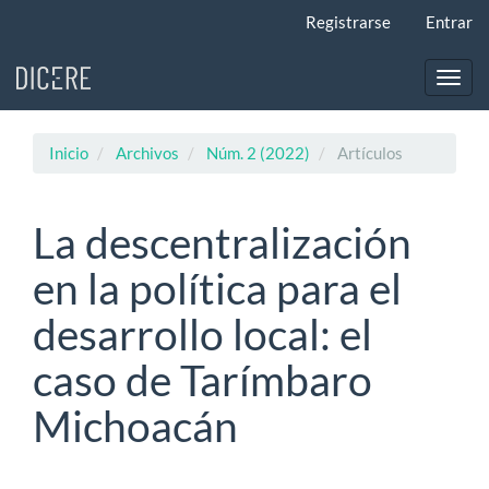
Navegación
Registrarse
Entrar
principal
Contenido
principal
Toggl
Barra
navig
lateral
Inicio
Archivos
Núm. 2 (2022)
Artículos
La descentralización
en la política para el
desarrollo local: el
caso de Tarímbaro
Michoacán