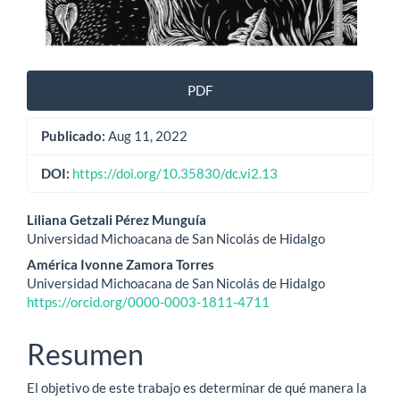
PDF
Publicado:
Aug 11, 2022
DOI:
https://doi.org/10.35830/dc.vi2.13
Contenido
Liliana Getzali Pérez Munguía
Universidad Michoacana de San Nicolás de Hidalgo
principal
América Ivonne Zamora Torres
del
Universidad Michoacana de San Nicolás de Hidalgo
https://orcid.org/0000-0003-1811-4711
artículo
Resumen
El objetivo de este trabajo es determinar de qué manera la