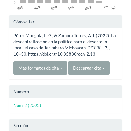
Detalles
Cómo citar
del
Pérez Munguía, L. G., & Zamora Torres, A. I. (2022). La
artículo
descentralización en la política para el desarrollo
local: el caso de Tarímbaro Michoacán.
DICERE
, (2),
10–30. https://doi.org/10.35830/dc.vi2.13
Más formatos de cita
Descargar cita
Número
Núm. 2 (2022)
Sección