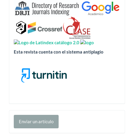
indizada
en:
Esta revista cuenta con el sistema antiplagio
Enviar
Enviar un artículo
un