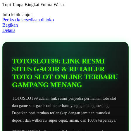
5
Topi Tanpa Bingkai Futura Wash
bintang,
nilai
Info lebih lanjut
rating
rata-
Periksa ketersediaan di toko
rata.
Bagikan
Read
Details
13
Reviews.
Tautan
halaman
yang
sama.
TOTOSLOT99: LINK RESMI
SITUS GACOR & RETAILER
TOTO SLOT ONLINE TERBARU
GAMPANG MENANG
TOTOSLOT99 adalah link resmi penyedia permainan toto slot
dan game slot gacor online terbaru yang gampang menang.
Dapatkan opsi taruhan terlengkap dengan jaminan transaksi
deposit dan withdraw super cepat, aman, dan 100% terpercaya.