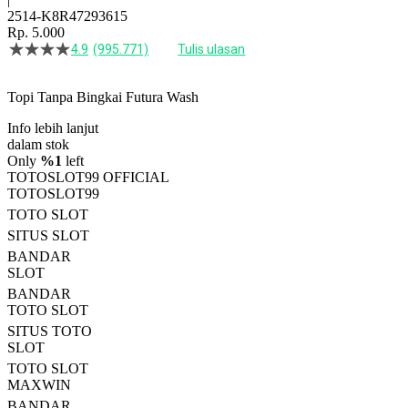
2514-K8R47293615
Rp. 5.000
4.9
(995.771)
Tulis ulasan
4.5
dari
5
Topi Tanpa Bingkai Futura Wash
bintang,
nilai
Info lebih lanjut
rating
rata-
dalam stok
rata.
Only
%1
left
Read
TOTOSLOT99 OFFICIAL
13
TOTOSLOT99
Reviews.
TOTO SLOT
Tautan
halaman
SITUS SLOT
yang
BANDAR
sama.
SLOT
BANDAR
TOTO SLOT
SITUS TOTO
SLOT
TOTO SLOT
MAXWIN
BANDAR