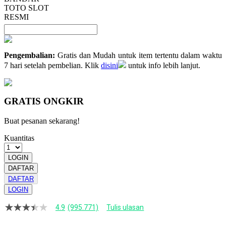
TOTO SLOT
RESMI
Pengembalian:
Gratis dan Mudah untuk item tertentu dalam waktu
7 hari setelah pembelian. Klik
disini
untuk info lebih lanjut.
GRATIS ONGKIR
Buat pesanan sekarang!
Kuantitas
LOGIN
DAFTAR
DAFTAR
LOGIN
4.9
(995.771)
Tulis ulasan
4.9
dari