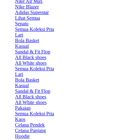
Nike Air Max
Nike Blazer
Adidas Superstar
Lihat Semua
Sepatu
Semua Koleksi Pria
Lari
Bola Basket
Kasual
Sandal & Fit Flop
All Black shoes
All White shoes
Semua Koleksi Pria
Lari
Bola Basket
Kasual
Sandal & Fit Flop
All Black shoes
All White shoes
Pakaian
Semua Koleksi Pria
Kaos
Celana Pendek
Celana Panjang
Hoodie