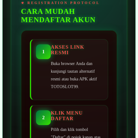
CARA MUDAH
MENDAFTAR AKUN
AKSES LINK
1
RESMI
Buka browser Anda dan
kunjungi tautan alternatif
resmi atau buka APK aktif
TOTOSLOT99.
KLIK MENU
2
DAFTAR
Pilih dan klik tombol
"Daftar" di pojok kanan atas