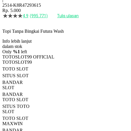
2514-K8R47293615
Rp. 5.000
4.9
(995.771)
Tulis ulasan
4.5
dari
5
Topi Tanpa Bingkai Futura Wash
bintang,
nilai
Info lebih lanjut
rating
rata-
dalam stok
rata.
Only
%1
left
Read
TOTOSLOT99 OFFICIAL
13
TOTOSLOT99
Reviews.
TOTO SLOT
Tautan
halaman
SITUS SLOT
yang
BANDAR
sama.
SLOT
BANDAR
TOTO SLOT
SITUS TOTO
SLOT
TOTO SLOT
MAXWIN
BANDAR