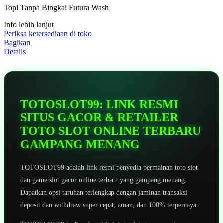
5
Topi Tanpa Bingkai Futura Wash
bintang,
nilai
Info lebih lanjut
rating
rata-
Periksa ketersediaan di toko
rata.
Bagikan
Read
Details
13
Reviews.
Tautan
halaman
yang
sama.
TOTOSLOT99: LINK RESMI
SITUS GACOR & RETAILER
TOTO SLOT ONLINE TERBARU
GAMPANG MENANG
TOTOSLOT99 adalah link resmi penyedia permainan toto slot
dan game slot gacor online terbaru yang gampang menang.
Dapatkan opsi taruhan terlengkap dengan jaminan transaksi
deposit dan withdraw super cepat, aman, dan 100% terpercaya.