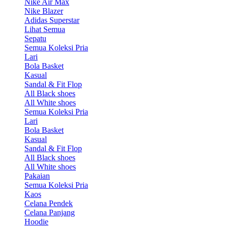
Nike Air Max
Nike Blazer
Adidas Superstar
Lihat Semua
Sepatu
Semua Koleksi Pria
Lari
Bola Basket
Kasual
Sandal & Fit Flop
All Black shoes
All White shoes
Semua Koleksi Pria
Lari
Bola Basket
Kasual
Sandal & Fit Flop
All Black shoes
All White shoes
Pakaian
Semua Koleksi Pria
Kaos
Celana Pendek
Celana Panjang
Hoodie