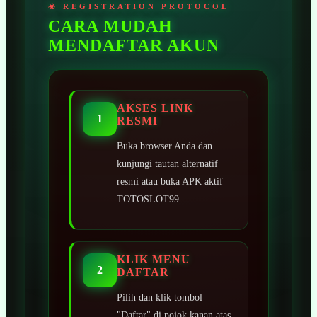
CARA MUDAH
MENDAFTAR AKUN
AKSES LINK
1
RESMI
Buka browser Anda dan
kunjungi tautan alternatif
resmi atau buka APK aktif
TOTOSLOT99.
KLIK MENU
2
DAFTAR
Pilih dan klik tombol
"Daftar" di pojok kanan atas