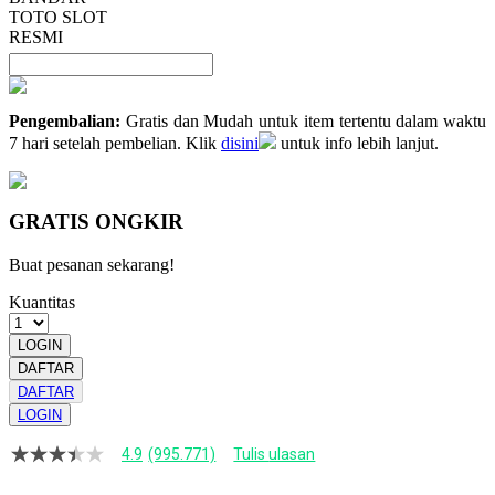
TOTO SLOT
RESMI
Pengembalian:
Gratis dan Mudah untuk item tertentu dalam waktu
7 hari setelah pembelian. Klik
disini
untuk info lebih lanjut.
GRATIS ONGKIR
Buat pesanan sekarang!
Kuantitas
LOGIN
DAFTAR
DAFTAR
LOGIN
4.9
(995.771)
Tulis ulasan
4.9
dari