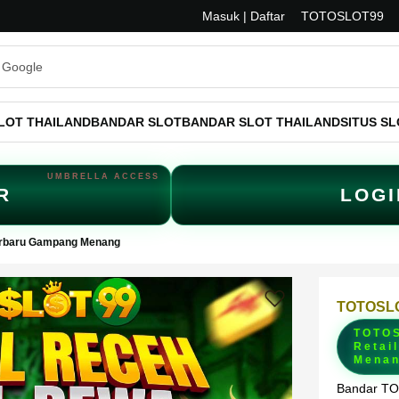
Masuk | Daftar
TOTOSLOT99
LOT THAILAND
BANDAR SLOT
BANDAR SLOT THAILAND
SITUS S
R
LOGI
 Terbaru Gampang Menang
TOTOSL
TOTOS
Retai
Mena
Bandar T