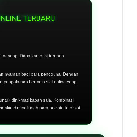
 ONLINE TERBARU
g menang. Dapatkan opsi taruhan
 dan nyaman bagi para pengguna. Dengan
ri pengalaman bermain slot online yang
ntuk dinikmati kapan saja. Kombinasi
kin diminati oleh para pecinta toto slot.