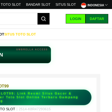
TOTO SLOT
BANDAR SLOT
SITUS SLOT
INDONESIA
LOGIN
DAFTAR
LOT
SITUS TOTO SLOT
N
OT99
LOT99: Link Resmi Situs Gacor &
ler Toto Slot Online Terbaru Gampang
ng
|
OTO SLOT
2514-K8R47293615