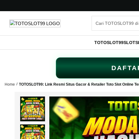
r
s
e
-
CARI
I
n
d
TOTOSLOT99
SLOT
S
o
n
e
s
DAFTA
i
a
!
Home
TOTOSLOT99: Link Resmi Situs Gacor & Retailer Toto Slot Online
Skip
to
the
end
of
the
images