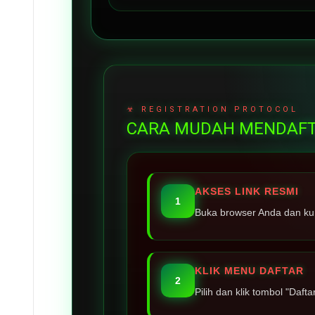
CARA MUDAH MENDAFT
AKSES LINK RESMI
1
Buka browser Anda dan kun
KLIK MENU DAFTAR
2
Pilih dan klik tombol "Daf