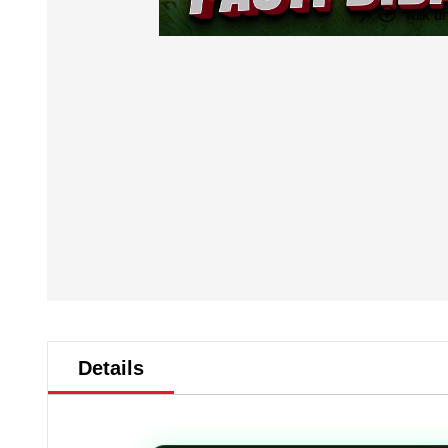
Klik u
Skip
to
the
beginning
of
the
images
gallery
Details