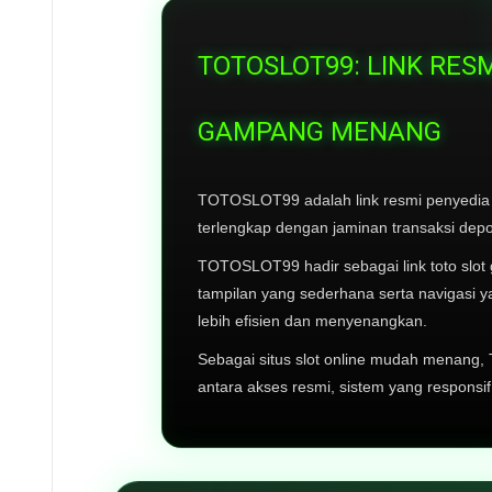
TOTOSLOT99: LINK RES
GAMPANG MENANG
TOTOSLOT99 adalah link resmi penyedia p
terlengkap dengan jaminan transaksi depo
TOTOSLOT99 hadir sebagai link toto slot
tampilan yang sederhana serta navigasi y
lebih efisien dan menyenangkan.
Sebagai situs slot online mudah menang
antara akses resmi, sistem yang responsif