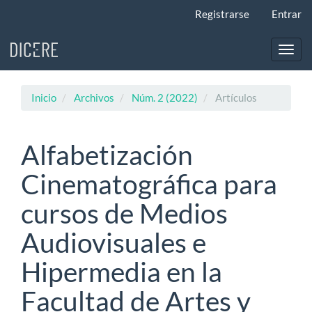
Navegación
Registrarse
Entrar
principal
Contenido
principal
Toggl
Barra
navig
lateral
Inicio
Archivos
Núm. 2 (2022)
Artículos
Alfabetización
Cinematográfica para
cursos de Medios
Audiovisuales e
Hipermedia en la
Facultad de Artes y