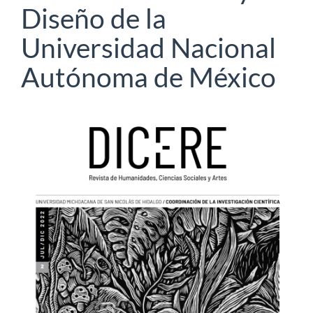
Diseño de la
Universidad Nacional
Autónoma de México
Barra
lateral
del
artículo