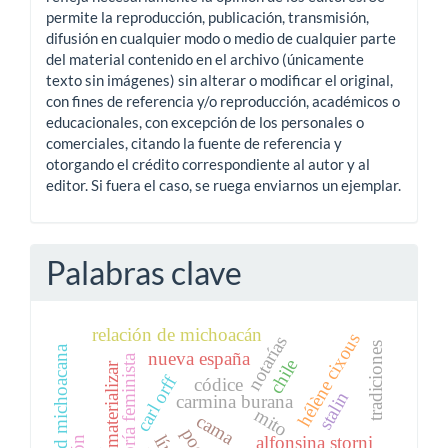
permite la reproducción, publicación, transmisión,
difusión en cualquier modo o medio de cualquier parte
del material contenido en el archivo (únicamente
texto sin imágenes) sin alterar o modificar el original,
con fines de referencia y/o reproducción, académicos o
educacionales, con excepción de los personales o
comerciales, citando la fuente de referencia y
otorgando el crédito correspondiente al autor y al
editor. Si fuera el caso, se ruega enviarnos un ejemplar.
Palabras clave
relación de michoacán
hélène cixous
notarías
tradiciones
universidad michoacana
nueva españa
teoría feminista
chile
materializar
carl orff
códice
stalin
carmina burana
mito
cama
alfonsina storni