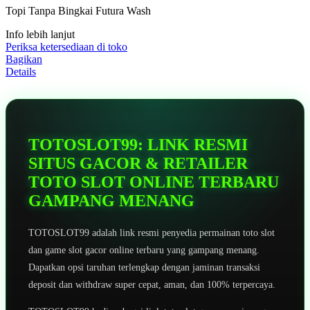
5
Topi Tanpa Bingkai Futura Wash
bintang,
nilai
Info lebih lanjut
rating
rata-
Periksa ketersediaan di toko
rata.
Bagikan
Read
Details
13
Reviews.
Tautan
halaman
yang
sama.
TOTOSLOT99: LINK RESMI
SITUS GACOR & RETAILER
TOTO SLOT ONLINE TERBARU
GAMPANG MENANG
TOTOSLOT99 adalah link resmi penyedia permainan toto slot
dan game slot gacor online terbaru yang gampang menang.
Dapatkan opsi taruhan terlengkap dengan jaminan transaksi
deposit dan withdraw super cepat, aman, dan 100% terpercaya.