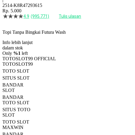
2514-K8R47293615
Rp. 5.000
4.9
(995.771)
Tulis ulasan
4.5
dari
5
Topi Tanpa Bingkai Futura Wash
bintang,
nilai
Info lebih lanjut
rating
rata-
dalam stok
rata.
Only
%1
left
Read
TOTOSLOT99 OFFICIAL
13
TOTOSLOT99
Reviews.
TOTO SLOT
Tautan
halaman
SITUS SLOT
yang
BANDAR
sama.
SLOT
BANDAR
TOTO SLOT
SITUS TOTO
SLOT
TOTO SLOT
MAXWIN
BANDAR