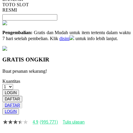
TOTO SLOT
RESMI
Pengembalian:
Gratis dan Mudah untuk item tertentu dalam waktu
7 hari setelah pembelian. Klik
disini
untuk info lebih lanjut.
GRATIS ONGKIR
Buat pesanan sekarang!
Kuantitas
LOGIN
DAFTAR
DAFTAR
LOGIN
4.9
(995.771)
Tulis ulasan
4.9
dari