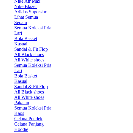
Nike Air Max
Nike Blazer
Adidas Superstar
Lihat Semua
Sepatu
Semua Koleksi Pria
Lari
Bola Basket
Kasual
Sandal & Fit Flop
All Black shoes
All White shoes
Semua Koleksi Pria
Lari
Bola Basket
Kasual
Sandal & Fit Flop
All Black shoes
All White shoes
Pakaian
Semua Koleksi Pria
Kaos
Celana Pendek
Celana Panjang
Hoodie