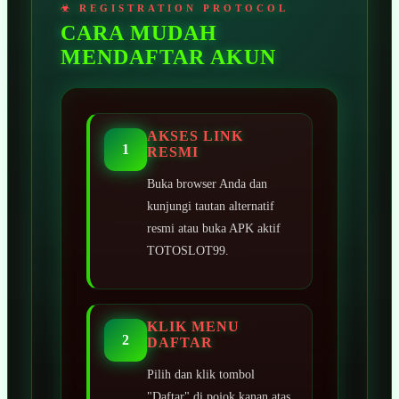
CARA MUDAH
MENDAFTAR AKUN
AKSES LINK
1
RESMI
Buka browser Anda dan
kunjungi tautan alternatif
resmi atau buka APK aktif
TOTOSLOT99.
KLIK MENU
2
DAFTAR
Pilih dan klik tombol
"Daftar" di pojok kanan atas