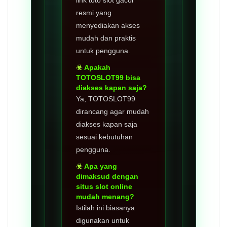
link toto slot gacor
resmi yang
menyediakan akses
mudah dan praktis
untuk pengguna.
Apakah
TOTOSLOT99 bisa
diakses kapan saja?
Ya, TOTOSLOT99
dirancang agar mudah
diakses kapan saja
sesuai kebutuhan
pengguna.
Apa yang
dimaksud dengan
situs slot online
mudah menang?
Istilah ini biasanya
digunakan untuk