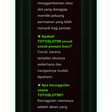
menggambarkan situs
slot yang dianggap
memiliki peluang
permainan yang lebih
menarik bagi pemain.
Apakah
TOTOSLOT99 cocok
untuk pemain baru?
Cocok, karena
tampilan situsnya
sederhana dan
navigasinya mudah
dipahami.
Apa keunggulan
utama
TOTOSLOT99?
Keunggulan utamanya
adalah akses yang