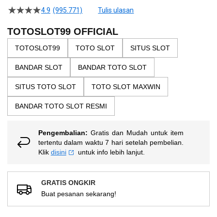
beginning
4.9
(995.771)
Tulis ulasan
4.5
of
dari
the
5
TOTOSLOT99 OFFICIAL
bintang,
images
nilai
TOTOSLOT99
TOTO SLOT
SITUS SLOT
gallery
rating
rata-
BANDAR SLOT
BANDAR TOTO SLOT
rata.
Read
13
SITUS TOTO SLOT
TOTO SLOT MAXWIN
Reviews.
Tautan
BANDAR TOTO SLOT RESMI
halaman
yang
sama.
Pengembalian:
Gratis dan Mudah untuk item
tertentu dalam waktu 7 hari setelah pembelian.
Klik
disini
untuk info lebih lanjut.
GRATIS ONGKIR
Buat pesanan sekarang!