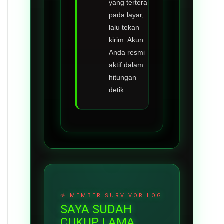
yang tertera
pada layar,
lalu tekan
kirim. Akun
Anda resmi
aktif dalam
hitungan
detik.
SAYA SUDAH
CUKUP LAMA