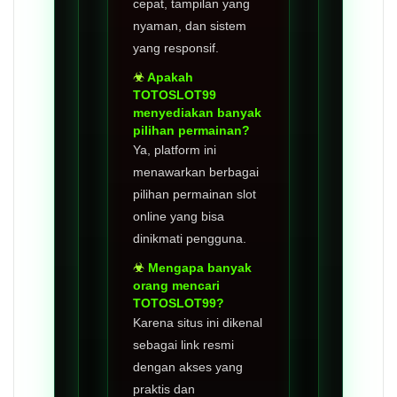
cepat, tampilan yang
nyaman, dan sistem
yang responsif.
Apakah
TOTOSLOT99
menyediakan banyak
pilihan permainan?
Ya, platform ini
menawarkan berbagai
pilihan permainan slot
online yang bisa
dinikmati pengguna.
Mengapa banyak
orang mencari
TOTOSLOT99?
Karena situs ini dikenal
sebagai link resmi
dengan akses yang
praktis dan