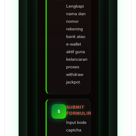
Lengkapi
nama dan
nomor
rekening
bank atau
e-wallet
aktif guna
kelancaran
proses
withdraw
jackpot.
SUBMIT
5
FORMULIR
Input kode
captcha