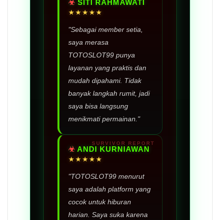
SITI RAHMAWATI
★★★★★
"Sebagai member setia,
saya merasa
TOTOSLOT99 punya
layanan yang praktis dan
mudah dipahami. Tidak
banyak langkah rumit, jadi
saya bisa langsung
menikmati permainan."
ANDI KURNIAWAN
★★★★★
"TOTOSLOT99 menurut
saya adalah platform yang
cocok untuk hiburan
harian. Saya suka karena