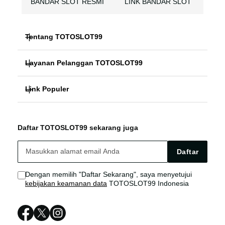
BANDAR SLOT RESMI
LINK BANDAR SLOT
Tentang TOTOSLOT99
Layanan Pelanggan TOTOSLOT99
TOTO SLOT
Link Populer
FAQ
BANDAR SLOT
TOTOSLOT99
TOTOSLOT99 Bonus
BANDAR SLOT THAILAND
Daftar TOTOSLOT99 sekarang juga
TOTOSLOT99 LOGIN
TOTOSLOT99 Live Chat
SITUS SLOT
Daftar
TOTOSLOT99 LINK
Sitemap
SITUS SLOT THAILAND
Dengan memilih "Daftar Sekarang", saya menyetujui
kebijakan keamanan data
TOTOSLOT99 Indonesia
TOTOSLOT99 DAFTAR
TOTOSLOT99 RESMI