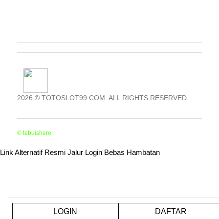
TOTOSLOT99 LINK ALTERNATIF
TOTOSLOT99 LOGIN ALTERNATIF
2026 © TOTOSLOT99.COM. ALL RIGHTS RESERVED.
© tebuishere
Link Alternatif Resmi Jalur Login Bebas Hambatan
LOGIN
DAFTAR