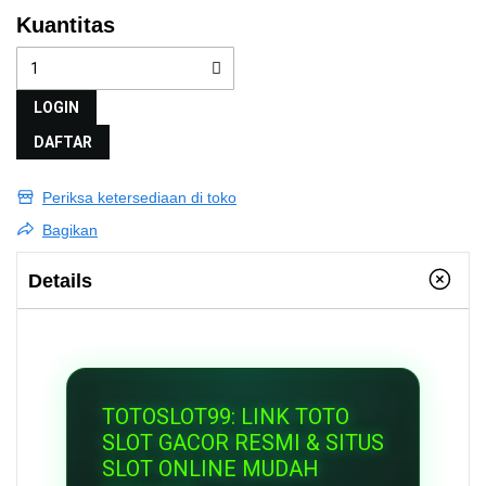
Kuantitas
LOGIN
DAFTAR
Periksa ketersediaan di toko
Bagikan
Details
TOTOSLOT99: LINK TOTO
SLOT GACOR RESMI & SITUS
SLOT ONLINE MUDAH