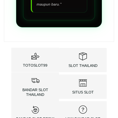
maupun baru."
TOTOSLOT99
SLOT THAILAND
BANDAR SLOT
SITUS SLOT
THAILAND