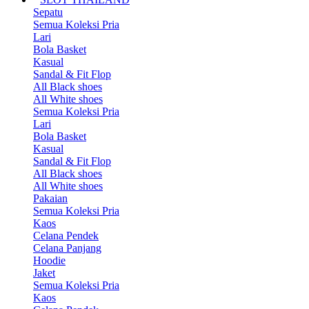
Sepatu
Semua Koleksi Pria
Lari
Bola Basket
Kasual
Sandal & Fit Flop
All Black shoes
All White shoes
Semua Koleksi Pria
Lari
Bola Basket
Kasual
Sandal & Fit Flop
All Black shoes
All White shoes
Pakaian
Semua Koleksi Pria
Kaos
Celana Pendek
Celana Panjang
Hoodie
Jaket
Semua Koleksi Pria
Kaos