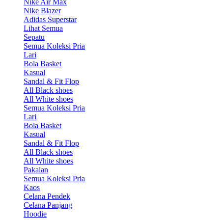
Nike Air Max
Nike Blazer
Adidas Superstar
Lihat Semua
Sepatu
Semua Koleksi Pria
Lari
Bola Basket
Kasual
Sandal & Fit Flop
All Black shoes
All White shoes
Semua Koleksi Pria
Lari
Bola Basket
Kasual
Sandal & Fit Flop
All Black shoes
All White shoes
Pakaian
Semua Koleksi Pria
Kaos
Celana Pendek
Celana Panjang
Hoodie