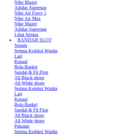
Nike Blazer
Adidas Superstar
Nike Air Force 1
Nike Air Max
Nike Blazer
Adidas Superstar
Lihat Semua
BANDAR SLOT
Sepatu
Semua Koleksi Wanita
Lari
Kasual
Bola Basket
Sandal & Fit Flop
All Black shoes
All White shoes
Semua Koleksi Wanita
Lari
Kasual
Bola Basket
Sandal & Fit Flop
All Black shoes
All White shoes
Pakaian
Semua Koleksi Wanita