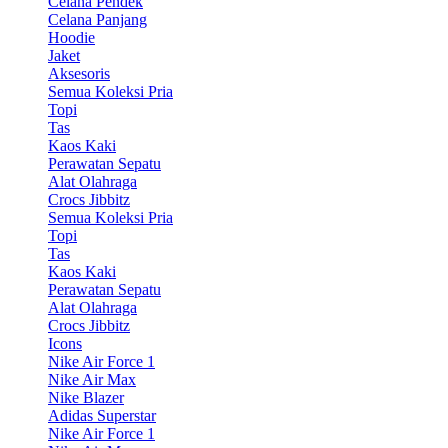
Celana Pendek
Celana Panjang
Hoodie
Jaket
Aksesoris
Semua Koleksi Pria
Topi
Tas
Kaos Kaki
Perawatan Sepatu
Alat Olahraga
Crocs Jibbitz
Semua Koleksi Pria
Topi
Tas
Kaos Kaki
Perawatan Sepatu
Alat Olahraga
Crocs Jibbitz
Icons
Nike Air Force 1
Nike Air Max
Nike Blazer
Adidas Superstar
Nike Air Force 1