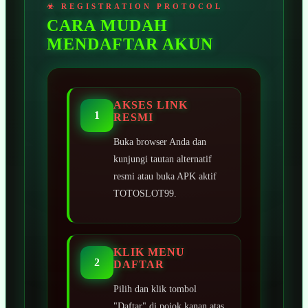
CARA MUDAH
MENDAFTAR AKUN
AKSES LINK
1
RESMI
Buka browser Anda dan
kunjungi tautan alternatif
resmi atau buka APK aktif
TOTOSLOT99.
KLIK MENU
2
DAFTAR
Pilih dan klik tombol
"Daftar" di pojok kanan atas