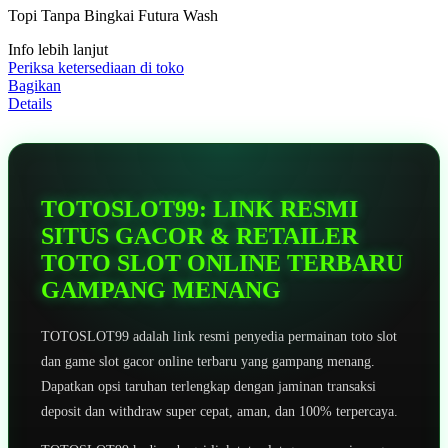
5
Topi Tanpa Bingkai Futura Wash
bintang,
nilai
Info lebih lanjut
rating
rata-
Periksa ketersediaan di toko
rata.
Bagikan
Read
Details
13
Reviews.
Tautan
halaman
yang
sama.
TOTOSLOT99: LINK RESMI
SITUS GACOR & RETAILER
TOTO SLOT ONLINE TERBARU
GAMPANG MENANG
TOTOSLOT99 adalah link resmi penyedia permainan toto slot
dan game slot gacor online terbaru yang gampang menang.
Dapatkan opsi taruhan terlengkap dengan jaminan transaksi
deposit dan withdraw super cepat, aman, dan 100% terpercaya.