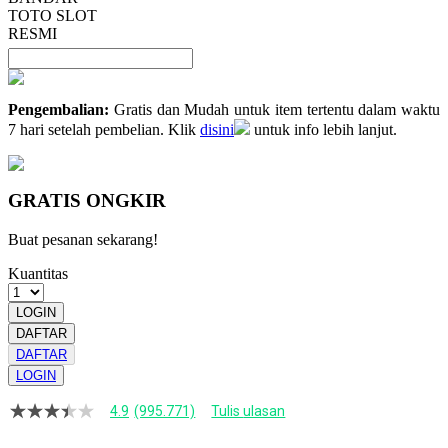
TOTO SLOT
RESMI
Pengembalian:
Gratis dan Mudah untuk item tertentu dalam waktu
7 hari setelah pembelian. Klik
disini
untuk info lebih lanjut.
GRATIS ONGKIR
Buat pesanan sekarang!
Kuantitas
LOGIN
DAFTAR
DAFTAR
LOGIN
4.9
(995.771)
Tulis ulasan
4.9
dari