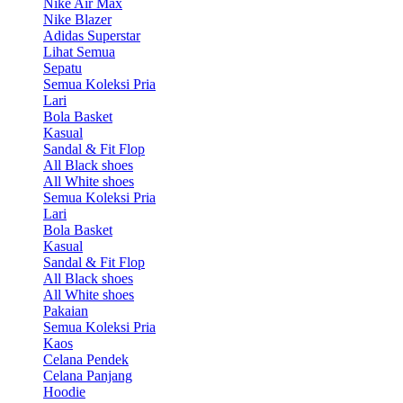
Nike Air Max
Nike Blazer
Adidas Superstar
Lihat Semua
Sepatu
Semua Koleksi Pria
Lari
Bola Basket
Kasual
Sandal & Fit Flop
All Black shoes
All White shoes
Semua Koleksi Pria
Lari
Bola Basket
Kasual
Sandal & Fit Flop
All Black shoes
All White shoes
Pakaian
Semua Koleksi Pria
Kaos
Celana Pendek
Celana Panjang
Hoodie