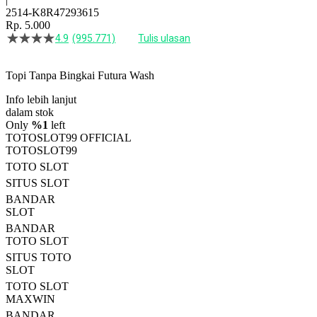
2514-K8R47293615
Rp. 5.000
4.9
(995.771)
Tulis ulasan
4.5
dari
5
Topi Tanpa Bingkai Futura Wash
bintang,
nilai
Info lebih lanjut
rating
rata-
dalam stok
rata.
Only
%1
left
Read
TOTOSLOT99 OFFICIAL
13
TOTOSLOT99
Reviews.
TOTO SLOT
Tautan
halaman
SITUS SLOT
yang
BANDAR
sama.
SLOT
BANDAR
TOTO SLOT
SITUS TOTO
SLOT
TOTO SLOT
MAXWIN
BANDAR