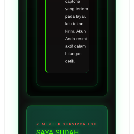
captcha
yang tertera
pada layar,
lalu tekan
kirim. Akun
Anda resmi
aktif dalam
hitungan
detik.
SAYA SUDAH