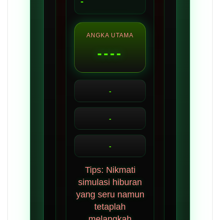
-
ANGKA UTAMA
----
-
-
-
Tips: Nikmati
simulasi hiburan
yang seru namun
tetaplah
melangkah