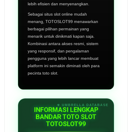
lebih efisien dan menyenangkan.
Sebagai situs slot online mudah
menang, TOTOSLOT99 menawarkan
berbagai pilihan permainan yang
menarik untuk dinikmati kapan saja.
Kombinasi antara akses resmi, sistem
yang responsif, dan pengalaman
pengguna yang lebih lancar membuat
platform ini semakin diminati oleh para
pecinta toto slot.
INFORMASI LENGKAP
BANDAR TOTO SLOT
TOTOSLOT99