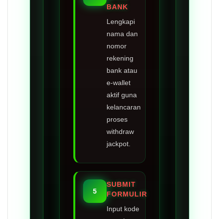
BANK
Lengkapi
nama dan
nomor
rekening
bank atau
e-wallet
aktif guna
kelancaran
proses
withdraw
jackpot.
SUBMIT
5
FORMULIR
Input kode