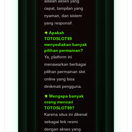
adalah akses yang
cepat, tampilan yang
nyaman, dan sistem
yang responsif.
Apakah
TOTOSLOT99
menyediakan banyak
pilihan permainan?
Ya, platform ini
menawarkan berbagai
pilihan permainan slot
online yang bisa
dinikmati pengguna.
Mengapa banyak
orang mencari
TOTOSLOT99?
Karena situs ini dikenal
sebagai link resmi
dengan akses yang