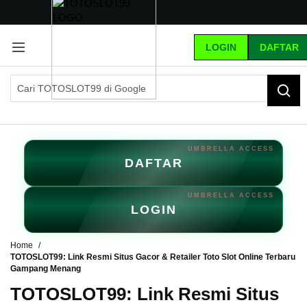
G
r
LOGIN
DAFTAR
a
t
i
s
O
n
g
k
i
DAFTAR
r
s
e
LOGIN
-
I
n
Home
d
TOTOSLOT99: Link Resmi Situs Gacor & Retailer Toto Slot Online Terbaru
Gampang Menang
o
n
TOTOSLOT99: Link Resmi Situs
e