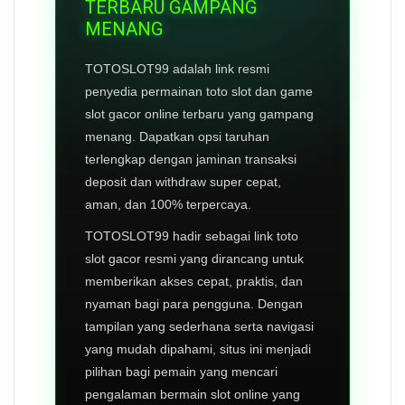
TERBARU GAMPANG
MENANG
TOTOSLOT99 adalah link resmi
penyedia permainan toto slot dan game
slot gacor online terbaru yang gampang
menang. Dapatkan opsi taruhan
terlengkap dengan jaminan transaksi
deposit dan withdraw super cepat,
aman, dan 100% terpercaya.
TOTOSLOT99 hadir sebagai link toto
slot gacor resmi yang dirancang untuk
memberikan akses cepat, praktis, dan
nyaman bagi para pengguna. Dengan
tampilan yang sederhana serta navigasi
yang mudah dipahami, situs ini menjadi
pilihan bagi pemain yang mencari
pengalaman bermain slot online yang