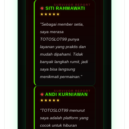
SITI RAHMAWATI
★★★★★
"Sebagai member setia,
saya merasa
TOTOSLOT99 punya
layanan yang praktis dan
mudah dipahami. Tidak
banyak langkah rumit, jadi
saya bisa langsung
menikmati permainan."
ANDI KURNIAWAN
★★★★★
"TOTOSLOT99 menurut
saya adalah platform yang
cocok untuk hiburan