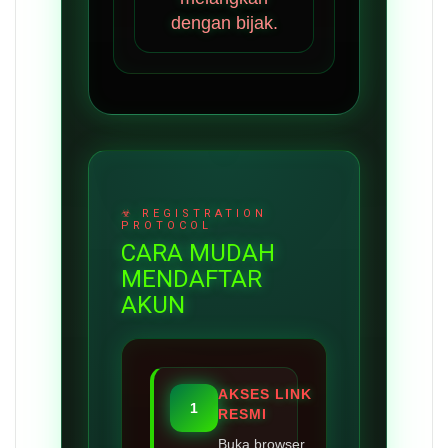
dengan bijak.
CARA MUDAH
MENDAFTAR
AKUN
AKSES LINK
1
RESMI
Buka browser