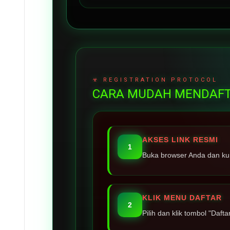
CARA MUDAH MENDAFT
AKSES LINK RESMI
1
Buka browser Anda dan kun
KLIK MENU DAFTAR
2
Pilih dan klik tombol "Daf