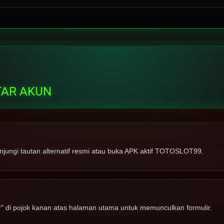
AR AKUN
jungi tautan alternatif resmi atau buka APK aktif TOTOSLOT99.
tar" di pojok kanan atas halaman utama untuk memunculkan formulir.