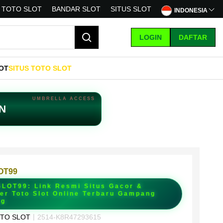
TOTO SLOT
BANDAR SLOT
SITUS SLOT
INDONESIA
LOGIN
DAFTAR
LOT
SITUS TOTO SLOT
N
OT99
LOT99: Link Resmi Situs Gacor &
ler Toto Slot Online Terbaru Gampang
ng
|
OTO SLOT
2514-K8R47293615