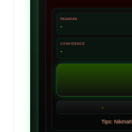
PASARAN
-
CONFIDENCE
-
-
Tips: Nikmat