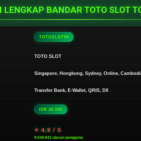
I LENGKAP BANDAR TOTO SLOT T
TOTOSLOT99
TOTO SLOT
Singapore, Hongkong, Sydney, Online, Cambodia
Transfer Bank, E-Wallet, QRIS, Dll
IDR 20.000
⭐ 4.9 / 5
9.540.841 ulasan pengguna