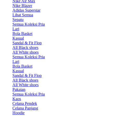
Nike Air Max
Nike Blazer
Adidas Superstar
Lihat Semua
Sepatu
Semua Koleksi Pria
Lari
Bola Basket
Kasual
Sandal & Fit Flop
All Black shoes
All White shoes
Semua Koleksi Pria
Lari
Bola Basket
Kasual
Sandal & Fit Flop
All Black shoes
All White shoes
Pakaian
Semua Koleksi Pria
Kaos
Celana Pendek
Celana Panjang
Hoodie