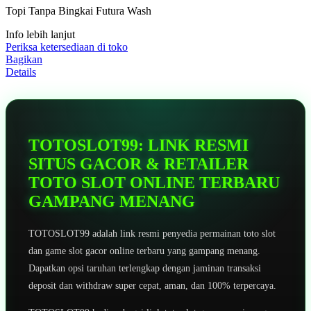
5
Topi Tanpa Bingkai Futura Wash
bintang,
nilai
Info lebih lanjut
rating
rata-
Periksa ketersediaan di toko
rata.
Bagikan
Read
Details
13
Reviews.
Tautan
halaman
yang
sama.
TOTOSLOT99: LINK RESMI
SITUS GACOR & RETAILER
TOTO SLOT ONLINE TERBARU
GAMPANG MENANG
TOTOSLOT99 adalah link resmi penyedia permainan toto slot
dan game slot gacor online terbaru yang gampang menang.
Dapatkan opsi taruhan terlengkap dengan jaminan transaksi
deposit dan withdraw super cepat, aman, dan 100% terpercaya.