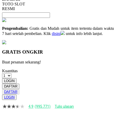
TOTO SLOT
RESMI
Pengembalian:
Gratis dan Mudah untuk item tertentu dalam waktu
7 hari setelah pembelian. Klik
disini
untuk info lebih lanjut.
GRATIS ONGKIR
Buat pesanan sekarang!
Kuantitas
LOGIN
DAFTAR
DAFTAR
LOGIN
4.9
(995.771)
Tulis ulasan
4.9
dari