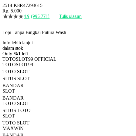
2514-K8R47293615
Rp. 5.000
4.9
(995.771)
Tulis ulasan
4.5
dari
5
Topi Tanpa Bingkai Futura Wash
bintang,
nilai
Info lebih lanjut
rating
rata-
dalam stok
rata.
Only
%1
left
Read
TOTOSLOT99 OFFICIAL
13
TOTOSLOT99
Reviews.
TOTO SLOT
Tautan
halaman
SITUS SLOT
yang
BANDAR
sama.
SLOT
BANDAR
TOTO SLOT
SITUS TOTO
SLOT
TOTO SLOT
MAXWIN
BANDAR