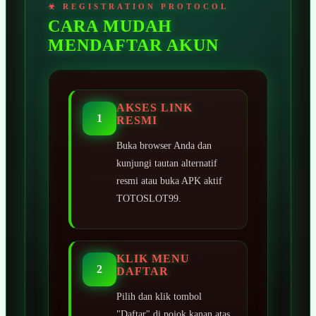
CARA MUDAH
MENDAFTAR AKUN
AKSES LINK
1
RESMI
Buka browser Anda dan
kunjungi tautan alternatif
resmi atau buka APK aktif
TOTOSLOT99.
KLIK MENU
2
DAFTAR
Pilih dan klik tombol
"Daftar" di pojok kanan atas