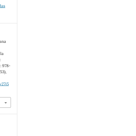
das
ana
la
:
: 978-
(53),
v27i5