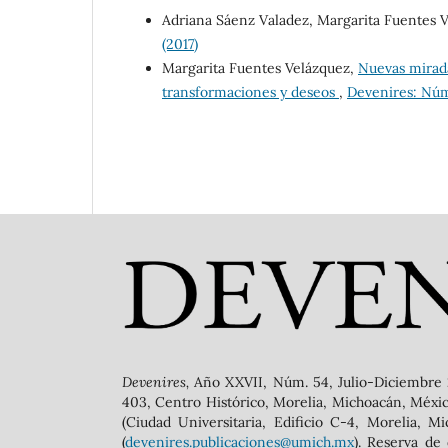
Adriana Sáenz Valadez, Margarita Fuentes 
(2017)
Margarita Fuentes Velázquez,
Nuevas mirada
transformaciones y deseos
,
Devenires: Núm
Devenires,
Año XXVII, Núm. 54, Julio-Diciembre 
403, Centro Histórico, Morelia, Michoacán, México,
(Ciudad Universitaria, Edificio C-4, Morelia, M
(
devenires.publicaciones@umich.mx
). Reserva de