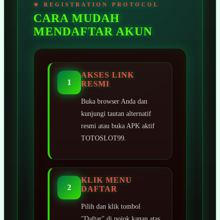
CARA MUDAH
MENDAFTAR AKUN
AKSES LINK
1
RESMI
Buka browser Anda dan
kunjungi tautan alternatif
resmi atau buka APK aktif
TOTOSLOT99.
KLIK MENU
2
DAFTAR
Pilih dan klik tombol
"Daftar" di pojok kanan atas