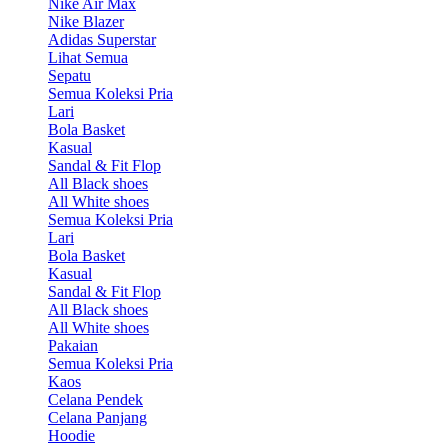
Nike Air Max
Nike Blazer
Adidas Superstar
Lihat Semua
Sepatu
Semua Koleksi Pria
Lari
Bola Basket
Kasual
Sandal & Fit Flop
All Black shoes
All White shoes
Semua Koleksi Pria
Lari
Bola Basket
Kasual
Sandal & Fit Flop
All Black shoes
All White shoes
Pakaian
Semua Koleksi Pria
Kaos
Celana Pendek
Celana Panjang
Hoodie