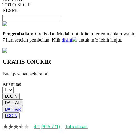
TOTO SLOT
RESMI
Pengembalian:
Gratis dan Mudah untuk item tertentu dalam waktu
7 hari setelah pembelian. Klik
disini
untuk info lebih lanjut.
GRATIS ONGKIR
Buat pesanan sekarang!
Kuantitas
LOGIN
DAFTAR
DAFTAR
LOGIN
4.9
(995.771)
Tulis ulasan
4.9
dari