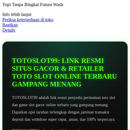
5
Topi Tanpa Bingkai Futura Wash
bintang,
nilai
Info lebih lanjut
rating
rata-
Periksa ketersediaan di toko
rata.
Bagikan
Read
Details
13
Reviews.
Tautan
halaman
yang
sama.
TOTOSLOT99: LINK RESMI
SITUS GACOR & RETAILER
TOTO SLOT ONLINE TERBARU
GAMPANG MENANG
TOTOSLOT99 adalah link resmi penyedia permainan toto slot
dan game slot gacor online terbaru yang gampang menang.
Dapatkan opsi taruhan terlengkap dengan jaminan transaksi
deposit dan withdraw super cepat, aman, dan 100% terpercaya.