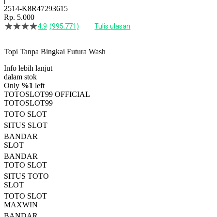
2514-K8R47293615
Rp. 5.000
4.9
(995.771)
Tulis ulasan
4.5
dari
5
Topi Tanpa Bingkai Futura Wash
bintang,
nilai
Info lebih lanjut
rating
rata-
dalam stok
rata.
Only
%1
left
Read
TOTOSLOT99 OFFICIAL
13
TOTOSLOT99
Reviews.
TOTO SLOT
Tautan
halaman
SITUS SLOT
yang
BANDAR
sama.
SLOT
BANDAR
TOTO SLOT
SITUS TOTO
SLOT
TOTO SLOT
MAXWIN
BANDAR