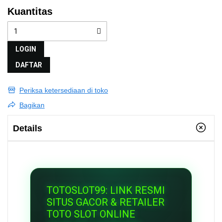
Kuantitas
LOGIN
DAFTAR
Periksa ketersediaan di toko
Bagikan
Details
TOTOSLOT99: LINK RESMI
SITUS GACOR & RETAILER
TOTO SLOT ONLINE