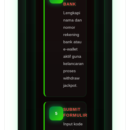
BANK
Lengkapi
nama dan
nomor
rekening
bank atau
e-wallet
aktif guna
kelancaran
proses
withdraw
jackpot.
SUBMIT
5
FORMULIR
Input kode