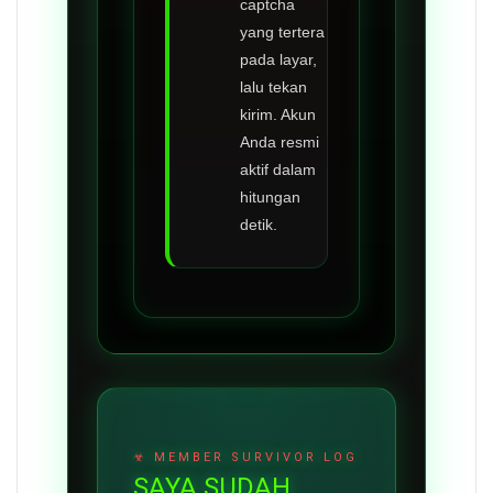
captcha
yang tertera
pada layar,
lalu tekan
kirim. Akun
Anda resmi
aktif dalam
hitungan
detik.
SAYA SUDAH