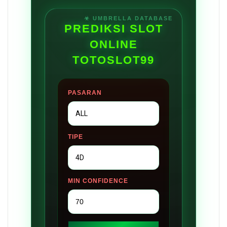
PREDIKSI SLOT
ONLINE
TOTOSLOT99
PASARAN
TIPE
MIN CONFIDENCE