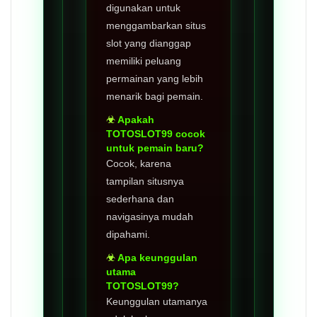
digunakan untuk
menggambarkan situs
slot yang dianggap
memiliki peluang
permainan yang lebih
menarik bagi pemain.
Apakah
TOTOSLOT99 cocok
untuk pemain baru?
Cocok, karena
tampilan situsnya
sederhana dan
navigasinya mudah
dipahami.
Apa keunggulan
utama
TOTOSLOT99?
Keunggulan utamanya