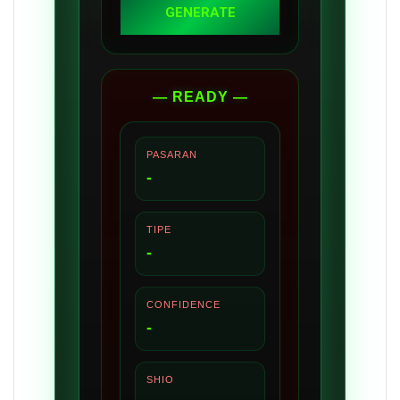
GENERATE
— READY —
PASARAN
-
TIPE
-
CONFIDENCE
-
SHIO