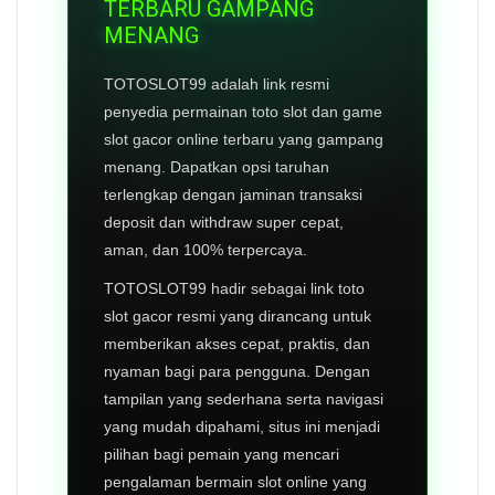
TERBARU GAMPANG
MENANG
TOTOSLOT99 adalah link resmi
penyedia permainan toto slot dan game
slot gacor online terbaru yang gampang
menang. Dapatkan opsi taruhan
terlengkap dengan jaminan transaksi
deposit dan withdraw super cepat,
aman, dan 100% terpercaya.
TOTOSLOT99 hadir sebagai link toto
slot gacor resmi yang dirancang untuk
memberikan akses cepat, praktis, dan
nyaman bagi para pengguna. Dengan
tampilan yang sederhana serta navigasi
yang mudah dipahami, situs ini menjadi
pilihan bagi pemain yang mencari
pengalaman bermain slot online yang