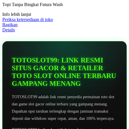
5
Topi Tanpa Bingkai Futura Wash
bintang,
nilai
Info lebih lanjut
rating
rata-
Periksa ketersediaan di toko
rata.
Bagikan
Read
Details
13
Reviews.
Tautan
halaman
yang
sama.
TOTOSLOT99: LINK RESMI
SITUS GACOR & RETAILER
TOTO SLOT ONLINE TERBARU
GAMPANG MENANG
TOTOSLOT99 adalah link resmi penyedia permainan toto slot
dan game slot gacor online terbaru yang gampang menang.
Dapatkan opsi taruhan terlengkap dengan jaminan transaksi
deposit dan withdraw super cepat, aman, dan 100% terpercaya.