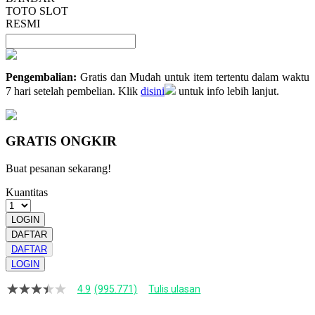
TOTO SLOT
RESMI
Pengembalian:
Gratis dan Mudah untuk item tertentu dalam waktu
7 hari setelah pembelian. Klik
disini
untuk info lebih lanjut.
GRATIS ONGKIR
Buat pesanan sekarang!
Kuantitas
LOGIN
DAFTAR
DAFTAR
LOGIN
4.9
(995.771)
Tulis ulasan
4.9
dari