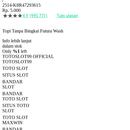
2514-K8R47293615
Rp. 5.000
4.9
(995.771)
Tulis ulasan
4.5
dari
5
Topi Tanpa Bingkai Futura Wash
bintang,
nilai
Info lebih lanjut
rating
rata-
dalam stok
rata.
Only
%1
left
Read
TOTOSLOT99 OFFICIAL
13
TOTOSLOT99
Reviews.
TOTO SLOT
Tautan
halaman
SITUS SLOT
yang
BANDAR
sama.
SLOT
BANDAR
TOTO SLOT
SITUS TOTO
SLOT
TOTO SLOT
MAXWIN
BANDAR