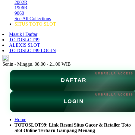
2002R
1906R
9060
See All Collections
SITUS TOTO SLOT
Masuk | Daftar
TOTOSLOT99
ALEXIS SLOT
TOTOSLOT99 LOGIN
ID
Senin - Minggu, 08.00 - 21.00 WIB
DAFTAR
LOGIN
Home
TOTOSLOT99: Link Resmi Situs Gacor & Retailer Toto
Slot Online Terbaru Gampang Menang