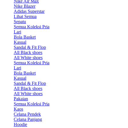
Nike Air Max
Nike Blazer
Adidas Superstar
Lihat Semua
Sepatu
Semua Koleksi Pria
Lari
Bola Basket
Kasual
Sandal & Fit Flop
All Black shoes
All White shoes
Semua Koleksi Pria
Lari
Bola Basket
Kasual
Sandal & Fit Flop
All Black shoes
All White shoes
Pakaian
Semua Koleksi Pria
Kaos
Celana Pendek
Celana Panjang
Hoodie