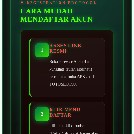
CARA MUDAH
MENDAFTAR AKUN
AKSES LINK
1
RESMI
Buka browser Anda dan
kunjungi tautan alternatif
resmi atau buka APK aktif
TOTOSLOT99.
KLIK MENU
2
DAFTAR
Pilih dan klik tombol
"Daftar" di pojok kanan atas