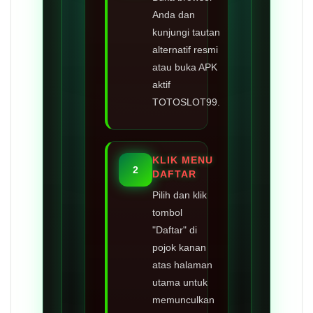
Anda dan
kunjungi tautan
alternatif resmi
atau buka APK
aktif
TOTOSLOT99.
KLIK MENU
2
DAFTAR
Pilih dan klik
tombol
"Daftar" di
pojok kanan
atas halaman
utama untuk
memunculkan