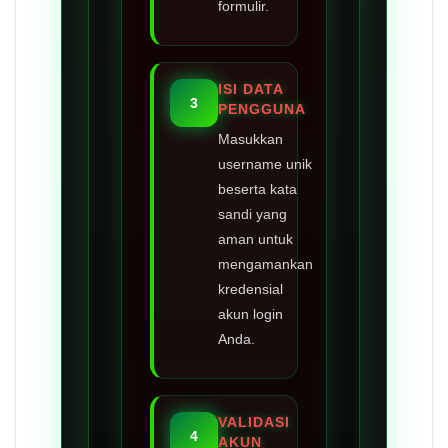
formulir.
ISI DATA
3
PENGGUNA
Masukkan
username unik
beserta kata
sandi yang
aman untuk
mengamankan
kredensial
akun login
Anda.
VALIDASI
4
AKUN