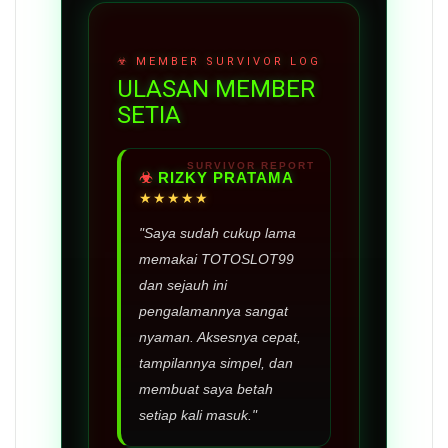
ULASAN MEMBER
SETIA
RIZKY PRATAMA
★★★★★
"Saya sudah cukup lama
memakai TOTOSLOT99
dan sejauh ini
pengalamannya sangat
nyaman. Aksesnya cepat,
tampilannya simpel, dan
membuat saya betah
setiap kali masuk."