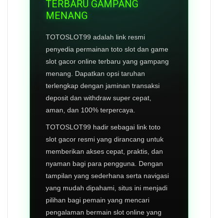
TERBARU GAMPANG
MENANG
TOTOSLOT99 adalah link resmi
penyedia permainan toto slot dan game
slot gacor online terbaru yang gampang
menang. Dapatkan opsi taruhan
terlengkap dengan jaminan transaksi
deposit dan withdraw super cepat,
aman, dan 100% terpercaya.
TOTOSLOT99 hadir sebagai link toto
slot gacor resmi yang dirancang untuk
memberikan akses cepat, praktis, dan
nyaman bagi para pengguna. Dengan
tampilan yang sederhana serta navigasi
yang mudah dipahami, situs ini menjadi
pilihan bagi pemain yang mencari
pengalaman bermain slot online yang