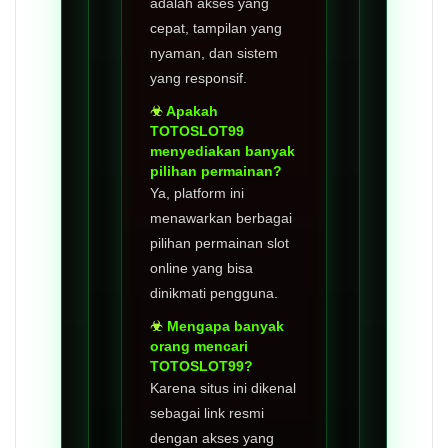
adalah akses yang
cepat, tampilan yang
nyaman, dan sistem
yang responsif.
Apakah
TOTOSLOT99
menyediakan banyak
pilihan permainan?
Ya, platform ini
menawarkan berbagai
pilihan permainan slot
online yang bisa
dinikmati pengguna.
Mengapa banyak
orang mencari
TOTOSLOT99?
Karena situs ini dikenal
sebagai link resmi
dengan akses yang