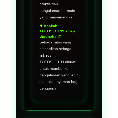
praktis dan
pengalaman bermain
yang menyenangkan.
Apakah
TOTOSLOT99 aman
digunakan?
Sebagai situs yang
diposisikan sebagai
link resmi,
TOTOSLOT99 dibuat
untuk memberikan
pengalaman yang lebih
stabil dan nyaman bagi
pengguna.