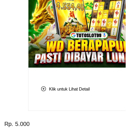
Klik untuk Lihat Detail
Skip
to
Rp. 5.000
the