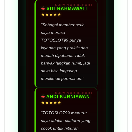
SITI RAHMAWATI
★★★★★
"Sebagai member setia,
saya merasa
TOTOSLOT99 punya
layanan yang praktis dan
mudah dipahami. Tidak
banyak langkah rumit, jadi
saya bisa langsung
menikmati permainan."
ANDI KURNIAWAN
★★★★★
"TOTOSLOT99 menurut
saya adalah platform yang
cocok untuk hiburan