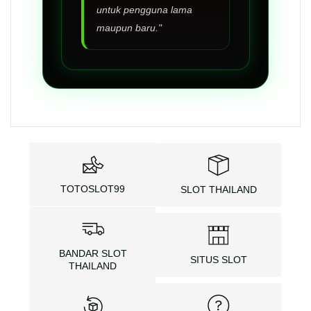
untuk pengguna lama
maupun baru."
TOTOSLOT99
SLOT THAILAND
BANDAR SLOT
SITUS SLOT
THAILAND