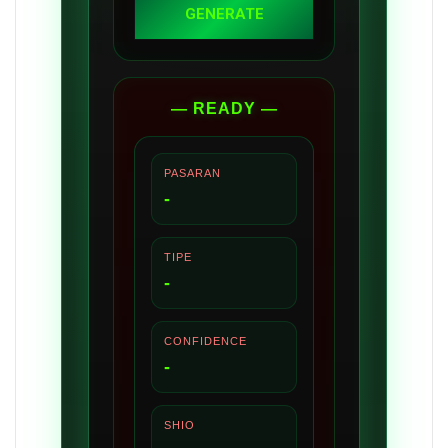
GENERATE
— READY —
PASARAN
-
TIPE
-
CONFIDENCE
-
SHIO