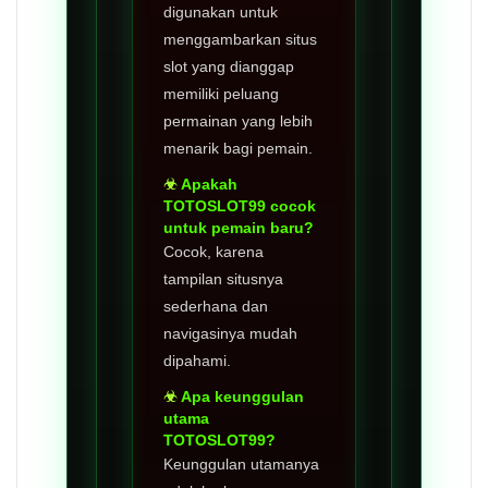
digunakan untuk
menggambarkan situs
slot yang dianggap
memiliki peluang
permainan yang lebih
menarik bagi pemain.
Apakah
TOTOSLOT99 cocok
untuk pemain baru?
Cocok, karena
tampilan situsnya
sederhana dan
navigasinya mudah
dipahami.
Apa keunggulan
utama
TOTOSLOT99?
Keunggulan utamanya