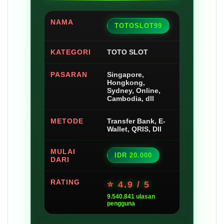
NAMA
TOTOSLOT99
KATEGORI
TOTO SLOT
PASARAN
Singapore,
Hongkong,
Sydney, Online,
Cambodia, dll
METODE
Transfer Bank, E-
Wallet, QRIS, Dll
MULAI
IDR 20.000
DARI
RATING
⭐ 4.9 / 5
9.540.841 ulasan
pengguna