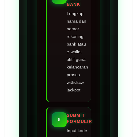
BANK
Lengkapi
nama dan
nomor
rekening
bank atau
e-wallet
aktif guna
kelancaran
proses
withdraw
jackpot.
SUBMIT
5
FORMULIR
Input kode