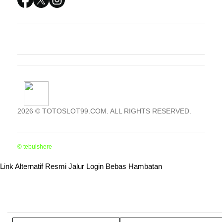
TOTOSLOT99 RESMI
TOTOSLOT99 LINK ALTERNATIF
TOTOSLOT99 LOGIN ALTERNATIF
2026 © TOTOSLOT99.COM. ALL RIGHTS RESERVED.
© tebuishere
Link Alternatif Resmi Jalur Login Bebas Hambatan