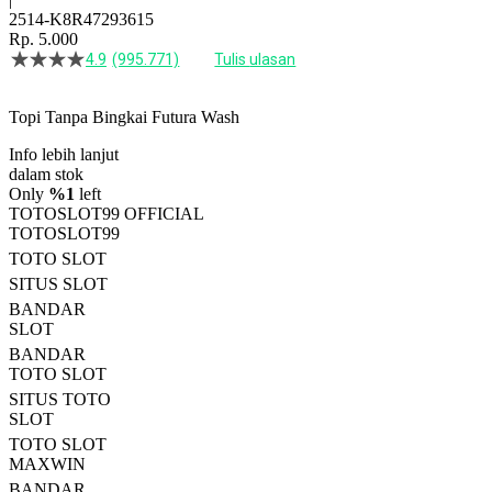
2514-K8R47293615
Rp. 5.000
4.9
(995.771)
Tulis ulasan
4.5
dari
5
Topi Tanpa Bingkai Futura Wash
bintang,
nilai
Info lebih lanjut
rating
rata-
dalam stok
rata.
Only
%1
left
Read
TOTOSLOT99 OFFICIAL
13
TOTOSLOT99
Reviews.
TOTO SLOT
Tautan
halaman
SITUS SLOT
yang
BANDAR
sama.
SLOT
BANDAR
TOTO SLOT
SITUS TOTO
SLOT
TOTO SLOT
MAXWIN
BANDAR