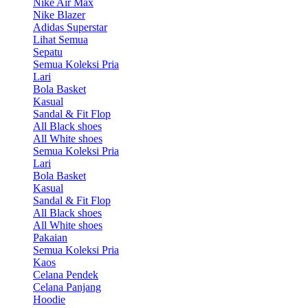
Nike Air Max
Nike Blazer
Adidas Superstar
Lihat Semua
Sepatu
Semua Koleksi Pria
Lari
Bola Basket
Kasual
Sandal & Fit Flop
All Black shoes
All White shoes
Semua Koleksi Pria
Lari
Bola Basket
Kasual
Sandal & Fit Flop
All Black shoes
All White shoes
Pakaian
Semua Koleksi Pria
Kaos
Celana Pendek
Celana Panjang
Hoodie