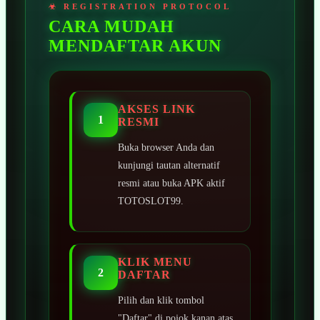
CARA MUDAH
MENDAFTAR AKUN
AKSES LINK
1
RESMI
Buka browser Anda dan
kunjungi tautan alternatif
resmi atau buka APK aktif
TOTOSLOT99.
KLIK MENU
2
DAFTAR
Pilih dan klik tombol
"Daftar" di pojok kanan atas