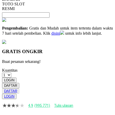
TOTO SLOT
RESMI
Pengembalian:
Gratis dan Mudah untuk item tertentu dalam waktu
7 hari setelah pembelian. Klik
disini
untuk info lebih lanjut.
GRATIS ONGKIR
Buat pesanan sekarang!
Kuantitas
LOGIN
DAFTAR
DAFTAR
LOGIN
4.9
(995.771)
Tulis ulasan
4.9
dari