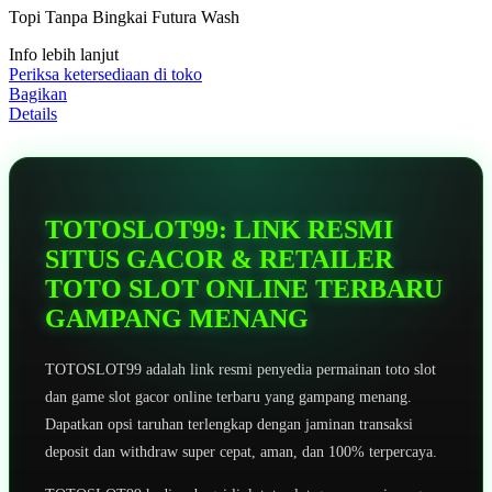
5
Topi Tanpa Bingkai Futura Wash
bintang,
nilai
Info lebih lanjut
rating
rata-
Periksa ketersediaan di toko
rata.
Bagikan
Read
Details
13
Reviews.
Tautan
halaman
yang
sama.
TOTOSLOT99: LINK RESMI
SITUS GACOR & RETAILER
TOTO SLOT ONLINE TERBARU
GAMPANG MENANG
TOTOSLOT99 adalah link resmi penyedia permainan toto slot
dan game slot gacor online terbaru yang gampang menang.
Dapatkan opsi taruhan terlengkap dengan jaminan transaksi
deposit dan withdraw super cepat, aman, dan 100% terpercaya.